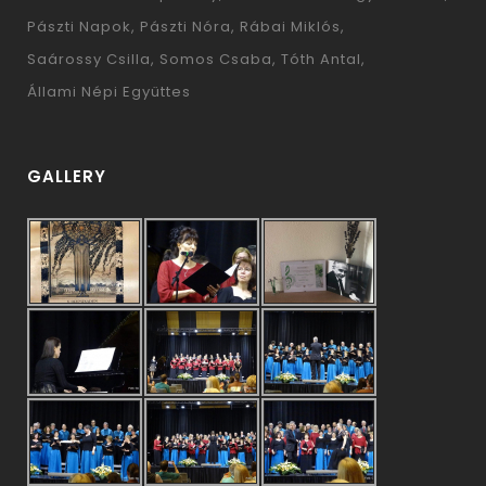
Pászti Napok
Pászti Nóra
Rábai Miklós
Saárossy Csilla
Somos Csaba
Tóth Antal
Állami Népi Együttes
GALLERY