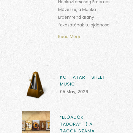
Népköztársaság Érdemes
Művésze, a Munka
Érdemrend arany
fokozatának tulajdonosa.
Read More
KOTTATÁR – SHEET
MUSIC
05 May, 2026
“ELŐADÓK
TÁBORA”- ( A
TAGOK SZÁMA