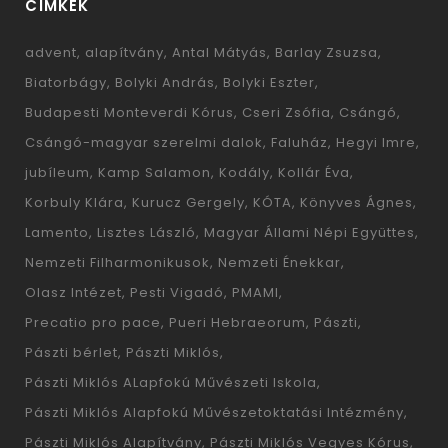
CÍMKÉK
advent
alapítvány
Antal Mátyás
Barlay Zsuzsa
Biatorbágy
Bolyki András
Bolyki Eszter
Budapesti Monteverdi Kórus
Cseri Zsófia
Csángó
Csángó-magyar szerelmi dalok
Faluház
Hegyi Imre
jubíleum
Kamp Salamon
Kodály
Kollár Éva
Korbuly Klára
Kurucz Gergely
KÓTA
Könyves Ágnes
Lamento
Lisztes László
Magyar Állami Népi Együttes
Nemzeti Filharmonikusok
Nemzeti Énekkar
Olasz Intézet
Pesti Vigadó
PMAMI
Precatio pro pace
Pueri Hebraeorum
Pászti
Pászti bérlet
Pászti Miklós
Pászti Miklós ALapfokú Művészeti Iskola
Pászti Miklós Alapfokú Művészetoktatási Intézmény
Pászti Miklós Alapítvány
Pászti Miklós Vegyes Kórus