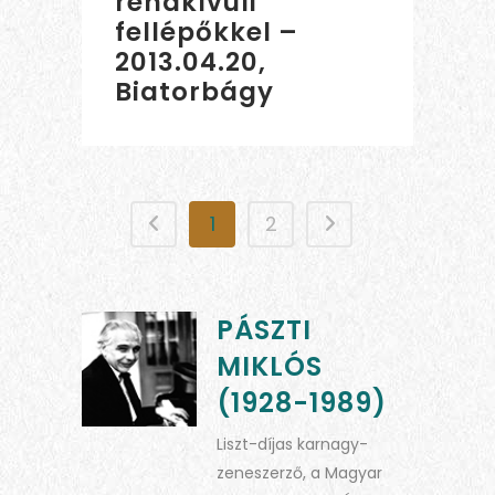
rendkívüli
fellépőkkel –
2013.04.20,
Biatorbágy
1
2
PÁSZTI
MIKLÓS
(1928-1989)
Liszt-díjas karnagy-
zeneszerző, a Magyar