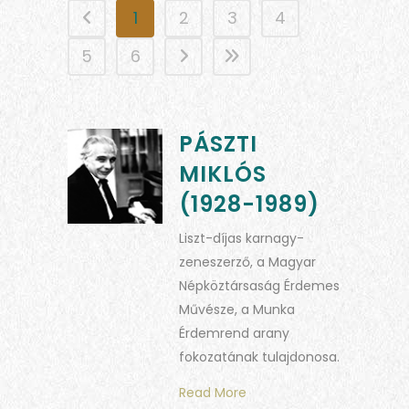
1
2
3
4
5
6
PÁSZTI
MIKLÓS
(1928-1989)
Liszt-díjas karnagy-
zeneszerző, a Magyar
Népköztársaság Érdemes
Művésze, a Munka
Érdemrend arany
fokozatának tulajdonosa.
Read More