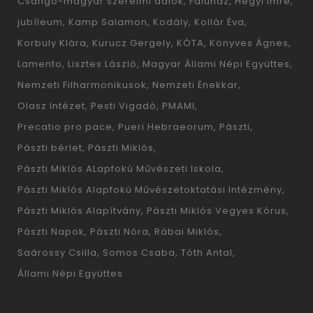
Csángó-magyar szerelmi dalok
Faluház
Hegyi Imre
jubíleum
Kamp Salamon
Kodály
Kollár Éva
Korbuly Klára
Kurucz Gergely
KÓTA
Könyves Ágnes
Lamento
Lisztes László
Magyar Állami Népi Együttes
Nemzeti Filharmonikusok
Nemzeti Énekkar
Olasz Intézet
Pesti Vigadó
PMAMI
Precatio pro pace
Pueri Hebraeorum
Pászti
Pászti bérlet
Pászti Miklós
Pászti Miklós ALapfokú Művészeti Iskola
Pászti Miklós Alapfokú Művészetoktatási Intézmény
Pászti Miklós Alapítvány
Pászti Miklós Vegyes Kórus
Pászti Napok
Pászti Nóra
Rábai Miklós
Saárossy Csilla
Somos Csaba
Tóth Antal
Állami Népi Együttes