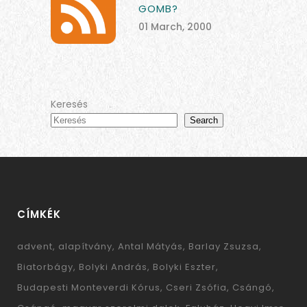
GOMB?
01 March, 2000
Keresés
Search
CÍMKÉK
advent
alapítvány
Antal Mátyás
Barlay Zsuzsa
Biatorbágy
Bolyki András
Bolyki Eszter
Budapesti Monteverdi Kórus
Cseri Zsófia
Csángó