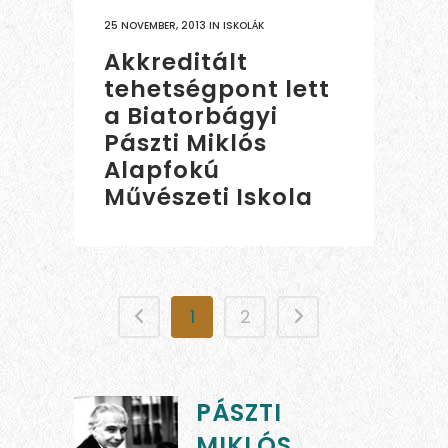
25 NOVEMBER, 2013
IN
ISKOLÁK
Akkreditált
tehetségpont lett
a Biatorbágyi
Pászti Miklós
Alapfokú
Művészeti Iskola
1
2
PÁSZTI
MIKLÓS