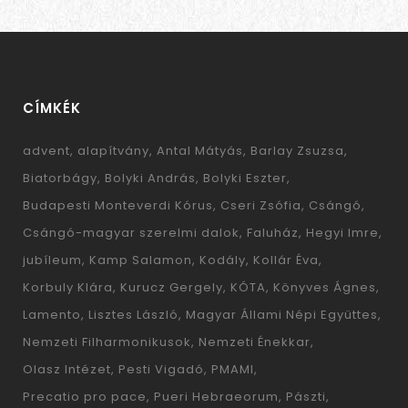
CÍMKÉK
advent
alapítvány
Antal Mátyás
Barlay Zsuzsa
Biatorbágy
Bolyki András
Bolyki Eszter
Budapesti Monteverdi Kórus
Cseri Zsófia
Csángó
Csángó-magyar szerelmi dalok
Faluház
Hegyi Imre
jubíleum
Kamp Salamon
Kodály
Kollár Éva
Korbuly Klára
Kurucz Gergely
KÓTA
Könyves Ágnes
Lamento
Lisztes László
Magyar Állami Népi Együttes
Nemzeti Filharmonikusok
Nemzeti Énekkar
Olasz Intézet
Pesti Vigadó
PMAMI
Precatio pro pace
Pueri Hebraeorum
Pászti