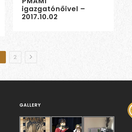
PMAMI
igazgatónőivel –
2017.10.02
1
2
GALLERY