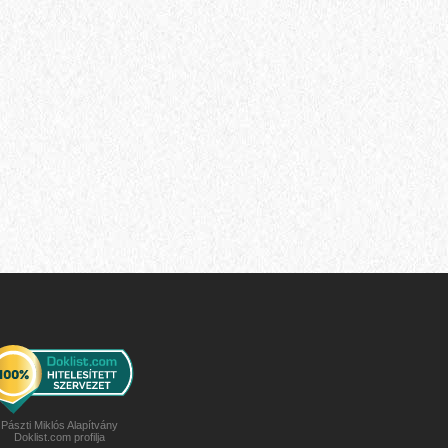
Pászti Miklós Alapítvány
Doklist.com profilja