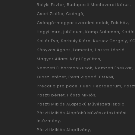
Bolyki Eszter
Budapesti Monteverdi Kórus
Cseri Zsófia
Csángó
Csángó-magyar szerelmi dalok
Faluház
Hegyi Imre
jubíleum
Kamp Salamon
Kodál
Kollár Éva
Korbuly Klára
Kurucz Gergely
K
Könyves Ágnes
Lamento
Lisztes László
Magyar Állami Népi Együttes
Nemzeti Filharmonikusok
Nemzeti Énekkar
Olasz Intézet
Pesti Vigadó
PMAMI
Precatio pro pace
Pueri Hebraeorum
Pászt
Pászti bérlet
Pászti Miklós
Pászti Miklós ALapfokú Művészeti Iskola
Pászti Miklós Alapfokú Művészetoktatási
Intézmény
Pászti Miklós Alapítvány