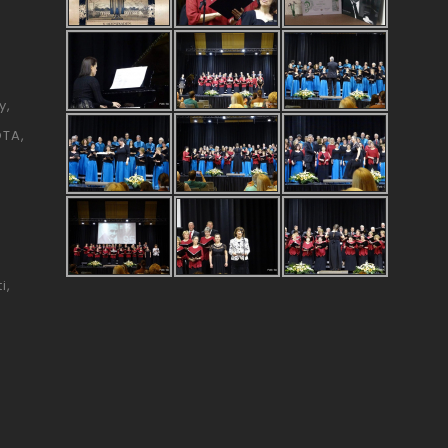
y
ÓTA
i