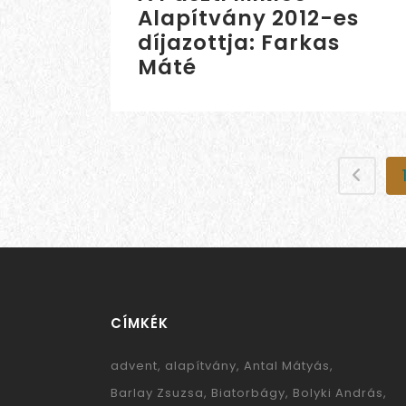
Alapítvány 2012-es
díjazottja: Farkas
Máté
CÍMKÉK
advent
alapítvány
Antal Mátyás
Barlay Zsuzsa
Biatorbágy
Bolyki András