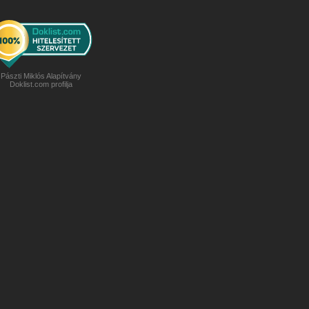
Pászti Miklós Alapítvány
Doklist.com profilja