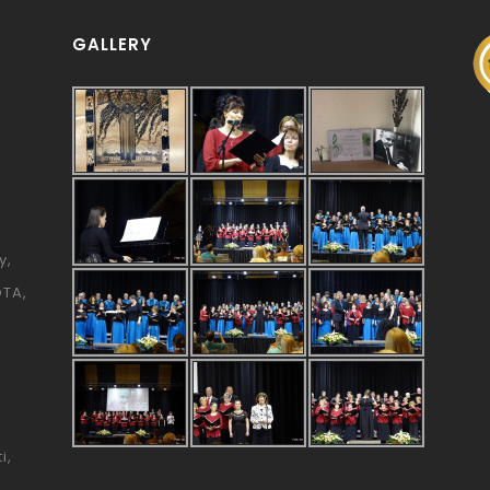
GALLERY
y
ÓTA
i