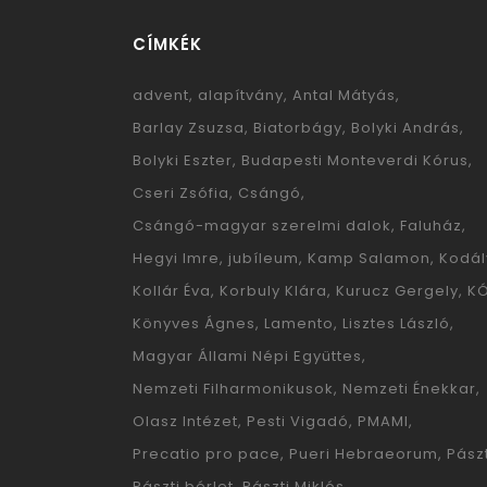
CÍMKÉK
advent
alapítvány
Antal Mátyás
Barlay Zsuzsa
Biatorbágy
Bolyki András
Bolyki Eszter
Budapesti Monteverdi Kórus
Cseri Zsófia
Csángó
Csángó-magyar szerelmi dalok
Faluház
Hegyi Imre
jubíleum
Kamp Salamon
Kodál
Kollár Éva
Korbuly Klára
Kurucz Gergely
K
Könyves Ágnes
Lamento
Lisztes László
Magyar Állami Népi Együttes
Nemzeti Filharmonikusok
Nemzeti Énekkar
Olasz Intézet
Pesti Vigadó
PMAMI
Precatio pro pace
Pueri Hebraeorum
Pászt
Pászti bérlet
Pászti Miklós