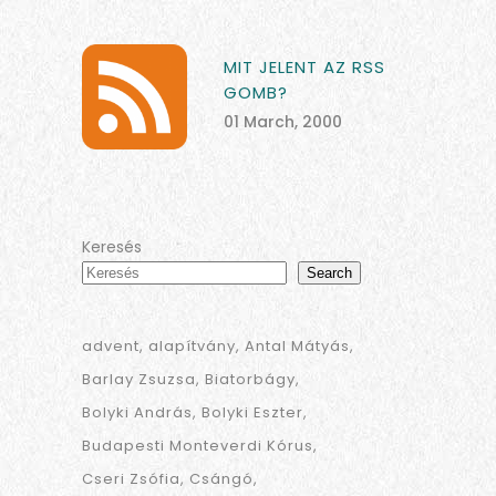
MIT JELENT AZ RSS
GOMB?
01 March, 2000
Keresés
Search
advent
alapítvány
Antal Mátyás
Barlay Zsuzsa
Biatorbágy
Bolyki András
Bolyki Eszter
Budapesti Monteverdi Kórus
Cseri Zsófia
Csángó