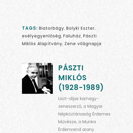
TAGS:
Biatorbágy
,
Bolyki Eszter
,
esélyegyenlőség
,
Faluház
,
Pászti
Miklós Alapítvány
,
Zene világnapja
PÁSZTI
MIKLÓS
(1928-1989)
Liszt-díjas karnagy-
zeneszerző, a Magyar
Népköztársaság Érdemes
Művésze, a Munka
Érdemrend arany