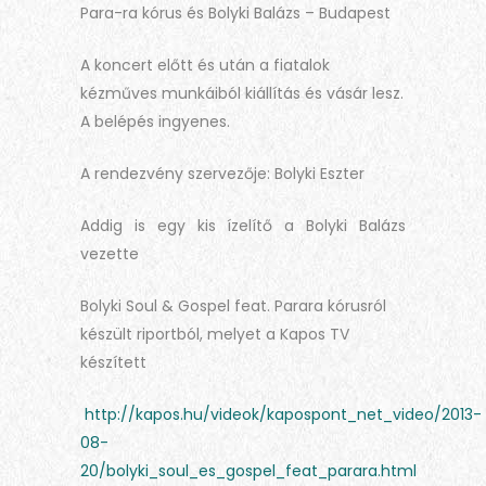
Para-ra kórus és Bolyki Balázs – Budapest
A koncert előtt és után a fiatalok
kézműves munkáiból kiállítás és vásár lesz.
A belépés ingyenes.
A rendezvény szervezője: Bolyki Eszter
Addig is egy kis ízelítő a Bolyki Balázs
vezette
Bolyki Soul & Gospel feat. Parara kórusról
készült riportból, melyet a Kapos TV
készített
http://kapos.hu/videok/kapospont_net_video/2013-
08-
20/bolyki_soul_es_gospel_feat_parara.html