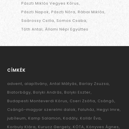
Pászti Miklós Vegyes Kórus
Pászti Napok
Pászti Nóra
Rábai Miklós
Saárossy Csilla
Somos Csaba
Tóth Antal
Állami Népi Együttes
CÍMKÉK
advent
alapítvány
Antal Mátyás
Barlay Zsuzsa
Biatorbágy
Bolyki András
Bolyki Eszter
Budapesti Monteverdi Kórus
Cseri Zsófia
Csángó
Csángó-magyar szerelmi dalok
Faluház
Hegyi Imre
jubíleum
Kamp Salamon
Kodály
Kollár Éva
Korbuly Klára
Kurucz Gergely
KÓTA
Könyves Ágnes