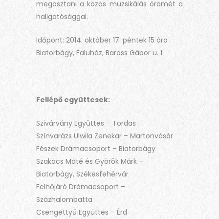
megosztani a közös muzsikálás örömét a
hallgatósággal.
Időpont: 2014. október 17. péntek 15 óra
Biatorbágy, Faluház, Baross Gábor u. 1.
Fellépő együttesek:
Szivárvány Együttes – Tordas
Színvarázs Ulwila Zenekar – Martonvásár
Fészek Drámacsoport – Biatorbágy
Szakács Máté és Györök Márk –
Biatorbágy, Székesfehérvár
Felhőjáró Drámacsoport –
Százhalombatta
Csengettyű Együttes – Érd