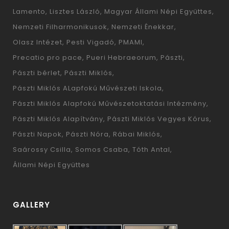
Lamento
Lisztes László
Magyar Állami Népi Együttes
Nemzeti Filharmonikusok
Nemzeti Énekkar
Olasz Intézet
Pesti Vigadó
PMAMI
Precatio pro pace
Pueri Hebraeorum
Pászti
Pászti bérlet
Pászti Miklós
Pászti Miklós ALapfokú Művészeti Iskola
Pászti Miklós Alapfokú Művészetoktatási Intézmény
Pászti Miklós Alapítvány
Pászti Miklós Vegyes Kórus
Pászti Napok
Pászti Nóra
Rábai Miklós
Saárossy Csilla
Somos Csaba
Tóth Antal
Állami Népi Együttes
GALLERY