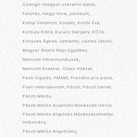
Csángó-magyar szerelmi dalok
Faluház
Hegyi Imre
jubíleum
Kamp Salamon
Kodály
Kollár Éva
Korbuly Klára
Kurucz Gergely
KÓTA
Könyves Ágnes
Lamento
Lisztes László
Magyar Állami Népi Együttes
Nemzeti Filharmonikusok
Nemzeti Énekkar
Olasz Intézet
Pesti Vigadó
PMAMI
Precatio pro pace
Pueri Hebraeorum
Pászti
Pászti bérlet
Pászti Miklós
Pászti Miklós ALapfokú Művészeti Iskola
Pászti Miklós Alapfokú Művészetoktatási
Intézmény
Pászti Miklós Alapítvány