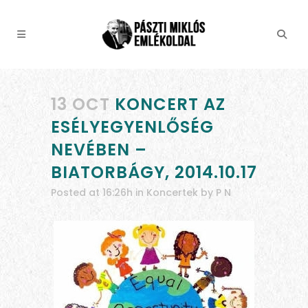
13 OCT
KONCERT AZ
ESÉLYEGYENLŐSÉG
NEVÉBEN –
BIATORBÁGY, 2014.10.17
Posted at 16:26h
in
Koncertek
by
P N