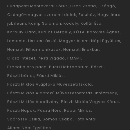
Budapesti Monteverdi Kórus
Cseri Zsófia
Csángó
Csángó-magyar szerelmi dalok
Faluház
Hegyi Imre
jubíleum
Kamp Salamon
Kodály
Kollár Éva
Korbuly Klára
Kurucz Gergely
KÓTA
Könyves Ágnes
Lamento
Lisztes László
Magyar Állami Népi Együttes
Nemzeti Filharmonikusok
Nemzeti Énekkar
Olasz Intézet
Pesti Vigadó
PMAMI
Precatio pro pace
Pueri Hebraeorum
Pászti
Pászti bérlet
Pászti Miklós
Pászti Miklós ALapfokú Művészeti Iskola
Pászti Miklós Alapfokú Művészetoktatási Intézmény
Pászti Miklós Alapítvány
Pászti Miklós Vegyes Kórus
Pászti Napok
Pászti Nóra
Rábai Miklós
Saárossy Csilla
Somos Csaba
Tóth Antal
Állami Népi Együttes