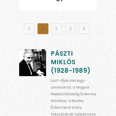
1
2
3
PÁSZTI
MIKLÓS
(1928-1989)
Liszt-díjas karnagy-
zeneszerző, a Magyar
Népköztársaság Érdemes
Művésze, a Munka
Érdemrend arany
fokozatának tulajdonosa.