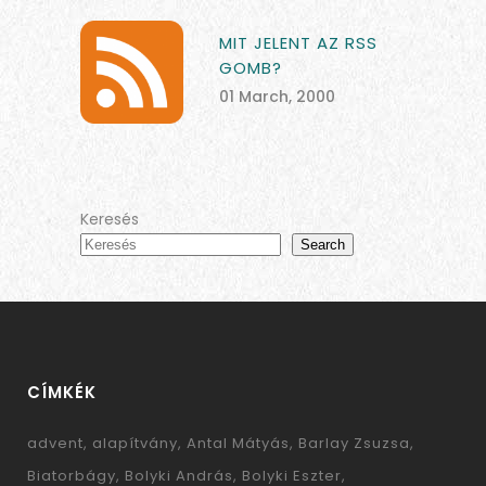
MIT JELENT AZ RSS
GOMB?
01 March, 2000
Keresés
Search
CÍMKÉK
advent
alapítvány
Antal Mátyás
Barlay Zsuzsa
Biatorbágy
Bolyki András
Bolyki Eszter