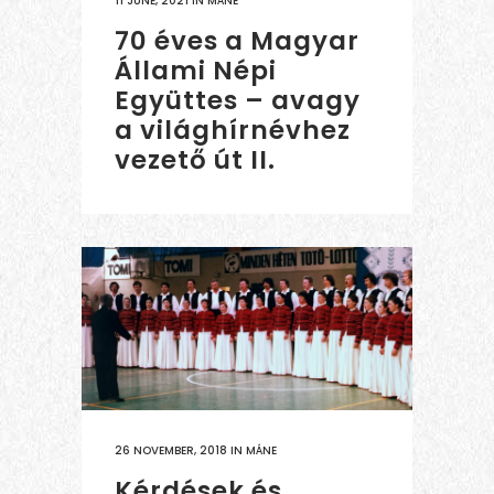
11 JUNE, 2021
IN
MÁNE
70 éves a Magyar
Állami Népi
Együttes – avagy
a világhírnévhez
vezető út II.
26 NOVEMBER, 2018
IN
MÁNE
Kérdések és