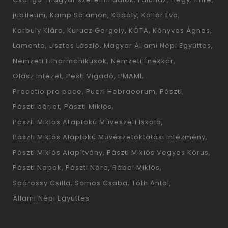
jubíleum
Kamp Salamon
Kodály
Kollár Éva
Korbuly Klára
Kurucz Gergely
KÓTA
Könyves Ágnes
Lamento
Lisztes László
Magyar Állami Népi Együttes
Nemzeti Filharmonikusok
Nemzeti Énekkar
Olasz Intézet
Pesti Vigadó
PMAMI
Precatio pro pace
Pueri Hebraeorum
Pászti
Pászti bérlet
Pászti Miklós
Pászti Miklós ALapfokú Művészeti Iskola
Pászti Miklós Alapfokú Művészetoktatási Intézmény
Pászti Miklós Alapítvány
Pászti Miklós Vegyes Kórus
Pászti Napok
Pászti Nóra
Rábai Miklós
Saárossy Csilla
Somos Csaba
Tóth Antal
Állami Népi Együttes