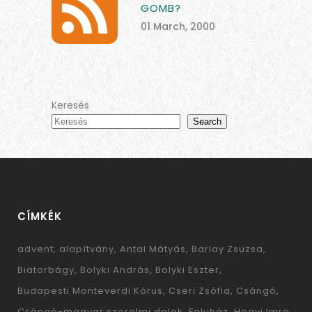
GOMB?
01 March, 2000
Keresés
Search
CÍMKÉK
advent
alapítvány
Antal Mátyás
Barlay Zsuzsa
Biatorbágy
Bolyki András
Bolyki Eszter
Budapesti Monteverdi Kórus
Cseri Zsófia
Csángó
Csángó-magyar szerelmi dalok
Faluház
Hegyi Imre