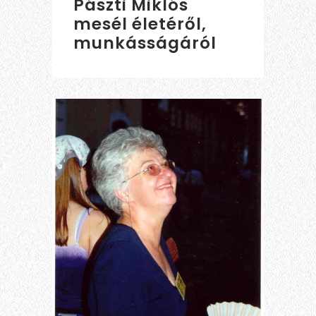
Pászti Miklós
mesél életéről,
munkásságáról