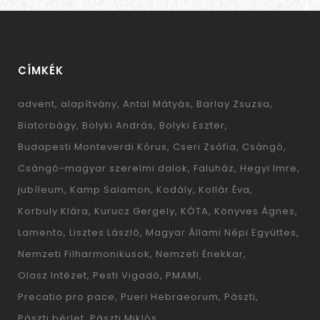
CÍMKÉK
advent
alapítvány
Antal Mátyás
Barlay Zsuzsa
Biatorbágy
Bolyki András
Bolyki Eszter
Budapesti Monteverdi Kórus
Cseri Zsófia
Csángó
Csángó-magyar szerelmi dalok
Faluház
Hegyi Imre
jubíleum
Kamp Salamon
Kodály
Kollár Éva
Korbuly Klára
Kurucz Gergely
KÓTA
Könyves Ágnes
Lamento
Lisztes László
Magyar Állami Népi Együttes
Nemzeti Filharmonikusok
Nemzeti Énekkar
Olasz Intézet
Pesti Vigadó
PMAMI
Precatio pro pace
Pueri Hebraeorum
Pászti
Pászti bérlet
Pászti Miklós