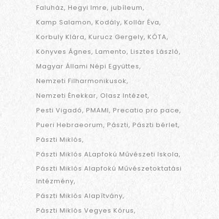
Faluház
Hegyi Imre
jubíleum
Kamp Salamon
Kodály
Kollár Éva
Korbuly Klára
Kurucz Gergely
KÓTA
Könyves Ágnes
Lamento
Lisztes László
Magyar Állami Népi Együttes
Nemzeti Filharmonikusok
Nemzeti Énekkar
Olasz Intézet
Pesti Vigadó
PMAMI
Precatio pro pace
Pueri Hebraeorum
Pászti
Pászti bérlet
Pászti Miklós
Pászti Miklós ALapfokú Művészeti Iskola
Pászti Miklós Alapfokú Művészetoktatási
Intézmény
Pászti Miklós Alapítvány
Pászti Miklós Vegyes Kórus