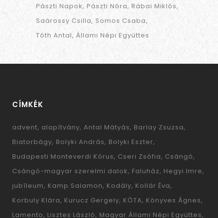
Pászti Napok
Pászti Nóra
Rábai Miklós
Saárossy Csilla
Somos Csaba
Tóth Antal
Állami Népi Együttes
CÍMKÉK
advent
alapítvány
Antal Mátyás
Barlay Zsuzsa
Biatorbágy
Bolyki András
Bolyki Eszter
Budapesti Monteverdi Kórus
Cseri Zsófia
Csángó
Csángó-magyar szerelmi dalok
Faluház
Hegyi Imre
jubíleum
Kamp Salamon
Kodály
Kollár Éva
Korbuly Klára
Kurucz Gergely
KÓTA
Könyves Ágnes
Lamento
Lisztes László
Magyar Állami Népi Együttes