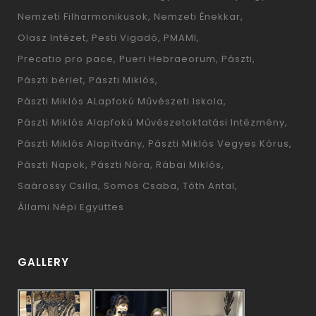
Nemzeti Filharmonikusok
Nemzeti Énekkar
Olasz Intézet
Pesti Vigadó
PMAMI
Precatio pro pace
Pueri Hebraeorum
Pászti
Pászti bérlet
Pászti Miklós
Pászti Miklós ALapfokú Művészeti Iskola
Pászti Miklós Alapfokú Művészetoktatási Intézmény
Pászti Miklós Alapítvány
Pászti Miklós Vegyes Kórus
Pászti Napok
Pászti Nóra
Rábai Miklós
Saárossy Csilla
Somos Csaba
Tóth Antal
Állami Népi Együttes
GALLERY