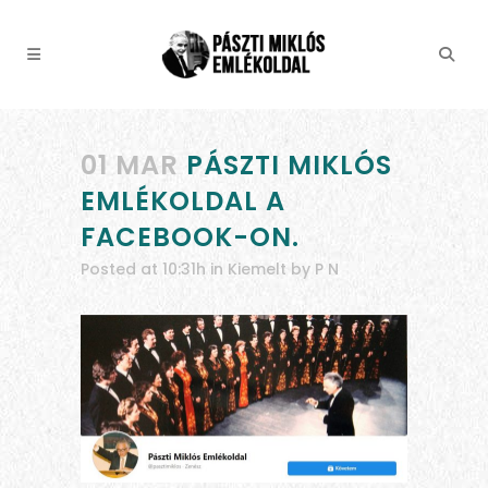
01 MAR
PÁSZTI MIKLÓS
EMLÉKOLDAL A
FACEBOOK-ON.
Posted at 10:31h
in
Kiemelt
by
P N