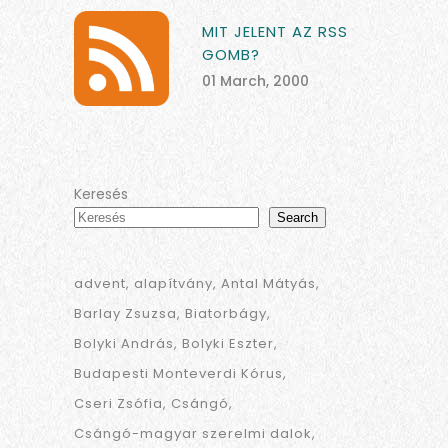
MIT JELENT AZ RSS
GOMB?
01 March, 2000
Keresés
Search
advent
alapítvány
Antal Mátyás
Barlay Zsuzsa
Biatorbágy
Bolyki András
Bolyki Eszter
Budapesti Monteverdi Kórus
Cseri Zsófia
Csángó
Csángó-magyar szerelmi dalok