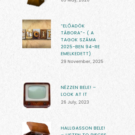
05 May, 2026
“ELŐADÓK
TÁBORA”- ( A
TAGOK SZÁMA
2025-BEN 94-RE
EMELKEDETT)
29 November, 2025
NÉZZEN BELE! –
LOOK AT IT
26 July, 2023
HALLGASSON BELE!
– LISTEN TO PIECES