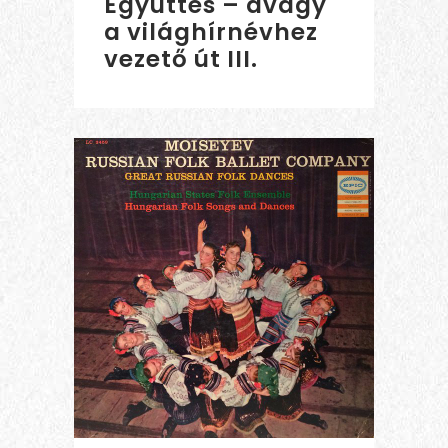
Együttes – avagy
a világhírnévhez
vezető út III.