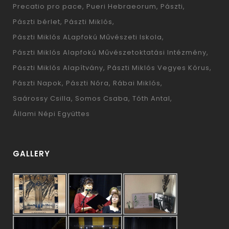
Precatio pro pace
Pueri Hebraeorum
Pászti
Pászti bérlet
Pászti Miklós
Pászti Miklós ALapfokú Művészeti Iskola
Pászti Miklós Alapfokú Művészetoktatási Intézmény
Pászti Miklós Alapítvány
Pászti Miklós Vegyes Kórus
Pászti Napok
Pászti Nóra
Rábai Miklós
Saárossy Csilla
Somos Csaba
Tóth Antal
Állami Népi Együttes
GALLERY