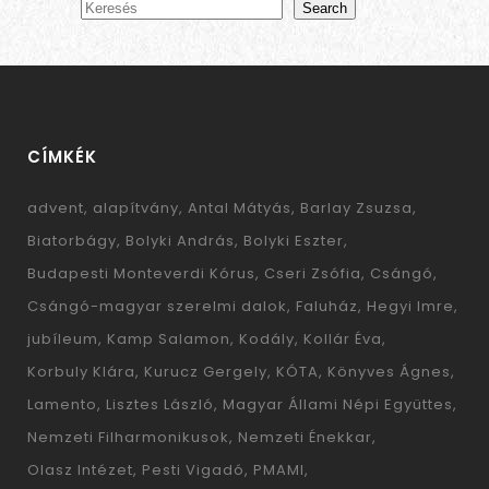
Search
CÍMKÉK
advent
alapítvány
Antal Mátyás
Barlay Zsuzsa
Biatorbágy
Bolyki András
Bolyki Eszter
Budapesti Monteverdi Kórus
Cseri Zsófia
Csángó
Csángó-magyar szerelmi dalok
Faluház
Hegyi Imre
jubíleum
Kamp Salamon
Kodály
Kollár Éva
Korbuly Klára
Kurucz Gergely
KÓTA
Könyves Ágnes
Lamento
Lisztes László
Magyar Állami Népi Együttes
Nemzeti Filharmonikusok
Nemzeti Énekkar
Olasz Intézet
Pesti Vigadó
PMAMI