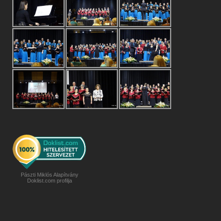
Pászti Miklós Alapítvány
Doklist.com profilja