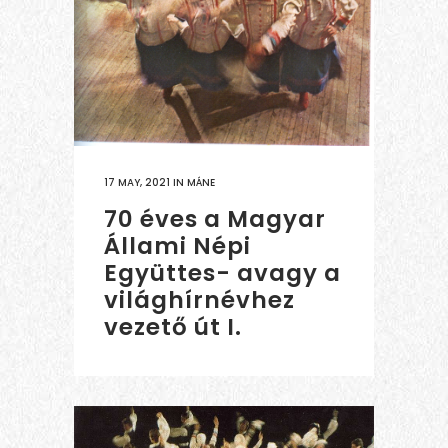
17 MAY, 2021
IN
MÁNE
70 éves a Magyar
Állami Népi
Együttes- avagy a
világhírnévhez
vezető út I.