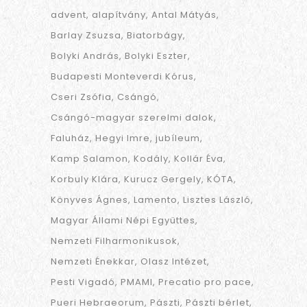
advent
alapítvány
Antal Mátyás
Barlay Zsuzsa
Biatorbágy
Bolyki András
Bolyki Eszter
Budapesti Monteverdi Kórus
Cseri Zsófia
Csángó
Csángó-magyar szerelmi dalok
Faluház
Hegyi Imre
jubíleum
Kamp Salamon
Kodály
Kollár Éva
Korbuly Klára
Kurucz Gergely
KÓTA
Könyves Ágnes
Lamento
Lisztes László
Magyar Állami Népi Együttes
Nemzeti Filharmonikusok
Nemzeti Énekkar
Olasz Intézet
Pesti Vigadó
PMAMI
Precatio pro pace
Pueri Hebraeorum
Pászti
Pászti bérlet