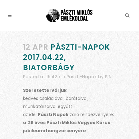
12 APR
PÁSZTI-NAPOK
2017.04.22,
BIATORBÁGY
Posted at 19:42h
in
Pászti-Napok
by
P N
Szeretettel várjuk
kedves családjával, barátaival,
munkatársaival együtt
az idei
Pászti Napok
záró rendezvényére:
a 25 éves Pászti Miklós Vegyes Kórus
jubileumi hangversenyére