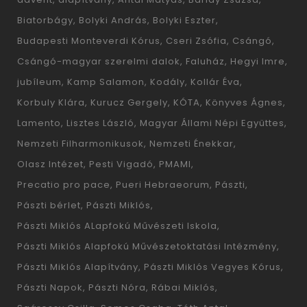
Biatorbágy
Bolyki András
Bolyki Eszter
Budapesti Monteverdi Kórus
Cseri Zsófia
Csángó
Csángó-magyar szerelmi dalok
Faluház
Hegyi Imre
jubíleum
Kamp Salamon
Kodály
Kollár Éva
Korbuly Klára
Kurucz Gergely
KÓTA
Könyves Ágnes
Lamento
Lisztes László
Magyar Állami Népi Együttes
Nemzeti Filharmonikusok
Nemzeti Énekkar
Olasz Intézet
Pesti Vigadó
PMAMI
Precatio pro pace
Pueri Hebraeorum
Pászti
Pászti bérlet
Pászti Miklós
Pászti Miklós ALapfokú Művészeti Iskola
Pászti Miklós Alapfokú Művészetoktatási Intézmény
Pászti Miklós Alapítvány
Pászti Miklós Vegyes Kórus
Pászti Napok
Pászti Nóra
Rábai Miklós