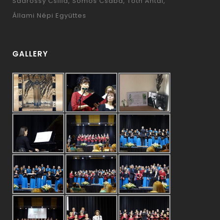
Saárossy Csilla
Somos Csaba
Tóth Antal
Állami Népi Együttes
GALLERY