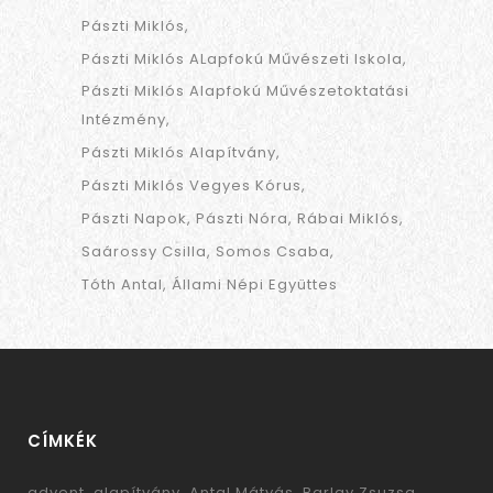
Pászti Miklós
Pászti Miklós ALapfokú Művészeti Iskola
Pászti Miklós Alapfokú Művészetoktatási
Intézmény
Pászti Miklós Alapítvány
Pászti Miklós Vegyes Kórus
Pászti Napok
Pászti Nóra
Rábai Miklós
Saárossy Csilla
Somos Csaba
Tóth Antal
Állami Népi Együttes
CÍMKÉK
advent
alapítvány
Antal Mátyás
Barlay Zsuzsa