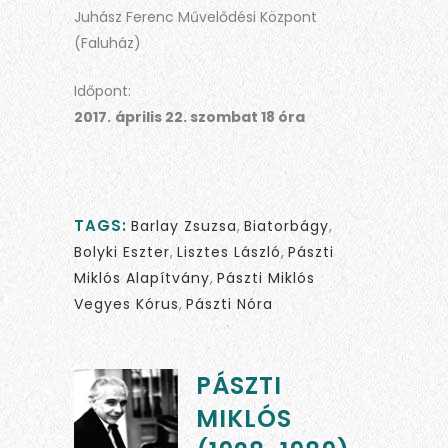
Juhász Ferenc Művelődési Központ
(Faluház)
Időpont:
2017.
április 22. szombat 18 óra
TAGS:
Barlay Zsuzsa
,
Biatorbágy
,
Bolyki Eszter
,
Lisztes László
,
Pászti
Miklós Alapítvány
,
Pászti Miklós
Vegyes Kórus
,
Pászti Nóra
PÁSZTI
MIKLÓS