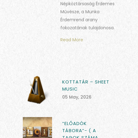
Népköztársaság Érdemes
Művésze, a Munka
Érdemrend arany
fokozatának tulajdonosa.
Read More
KOTTATÁR – SHEET
MUSIC
05 May, 2026
“ELŐADÓK
TÁBORA”- ( A
TAGOK SZÁMA