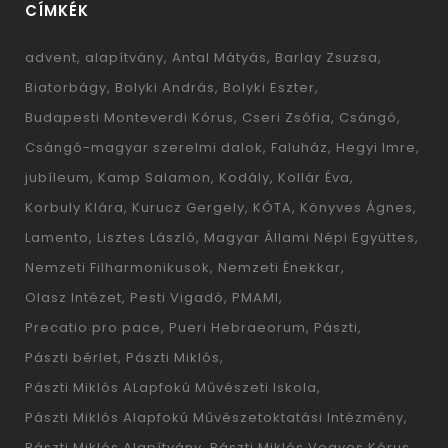
CÍMKÉK
advent
alapítvány
Antal Mátyás
Barlay Zsuzsa
Biatorbágy
Bolyki András
Bolyki Eszter
Budapesti Monteverdi Kórus
Cseri Zsófia
Csángó
Csángó-magyar szerelmi dalok
Faluház
Hegyi Imre
jubíleum
Kamp Salamon
Kodály
Kollár Éva
Korbuly Klára
Kurucz Gergely
KÓTA
Könyves Ágnes
Lamento
Lisztes László
Magyar Állami Népi Együttes
Nemzeti Filharmonikusok
Nemzeti Énekkar
Olasz Intézet
Pesti Vigadó
PMAMI
Precatio pro pace
Pueri Hebraeorum
Pászti
Pászti bérlet
Pászti Miklós
Pászti Miklós ALapfokú Művészeti Iskola
Pászti Miklós Alapfokú Művészetoktatási Intézmény
Pászti Miklós Alapítvány
Pászti Miklós Vegyes Kórus