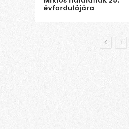
Miklós halálának 25.
évfordulójára
1