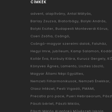
CÍMKÉK
advent
alapítvány
Antal Mátyás
Barlay Zsuzsa
Biatorbágy
Bolyki András
Bolyki Eszter
Budapesti Monteverdi Kórus
Cseri Zsófia
Csángó
Csángó-magyar szerelmi dalok
Faluház
Hegyi Imre
jubíleum
Kamp Salamon
Kodál
Kollár Éva
Korbuly Klára
Kurucz Gergely
K
Könyves Ágnes
Lamento
Lisztes László
Magyar Állami Népi Együttes
Nemzeti Filharmonikusok
Nemzeti Énekkar
Olasz Intézet
Pesti Vigadó
PMAMI
Precatio pro pace
Pueri Hebraeorum
Pászt
Pászti bérlet
Pászti Miklós
Pászti Miklós ALapfokú Művészeti Iskola