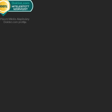
Pászti Miklós Alapítvány
Doklist.com profilja