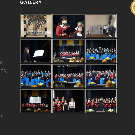
GALLERY
y
ÓTA
i