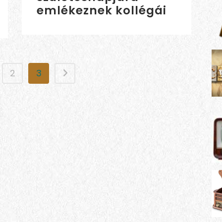
emlékeznek kollégái
2
3