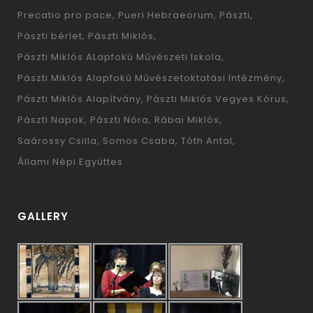
Precatio pro pace
Pueri Hebraeorum
Pászti
Pászti bérlet
Pászti Miklós
Pászti Miklós ALapfokú Művészeti Iskola
Pászti Miklós Alapfokú Művészetoktatási Intézmény
Pászti Miklós Alapítvány
Pászti Miklós Vegyes Kórus
Pászti Napok
Pászti Nóra
Rábai Miklós
Saárossy Csilla
Somos Csaba
Tóth Antal
Állami Népi Együttes
GALLERY