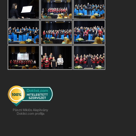
Pászti Miklós Alapítvány
Doklist.com profilja