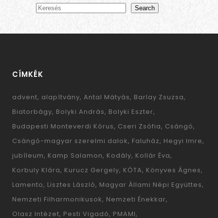
Search
CÍMKÉK
advent
alapítvány
Antal Mátyás
Barlay Zsuzsa
Biatorbágy
Bolyki András
Bolyki Eszter
Budapesti Monteverdi Kórus
Cseri Zsófia
Csángó
Csángó-magyar szerelmi dalok
Faluház
Hegyi Imre
jubíleum
Kamp Salamon
Kodály
Kollár Éva
Korbuly Klára
Kurucz Gergely
KÓTA
Könyves Ágnes
Lamento
Lisztes László
Magyar Állami Népi Együttes
Nemzeti Filharmonikusok
Nemzeti Énekkar
Olasz Intézet
Pesti Vigadó
PMAMI