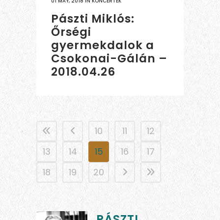
01 MAY, 2018
IN
KONCERTEK
Pászti Miklós:
Őrségi
gyermekdalok a
Csokonai-Gálán –
2018.04.26
10
11
12
13
14
15
16
17
18
19
20
PÁSZTI