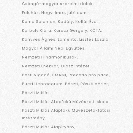
Csángó-magyar szerelmi dalok
Faluház
Hegyi Imre
jubíleum
Kamp Salamon
Kodály
Kollár Éva
Korbuly Klára
Kurucz Gergely
KÓTA
Könyves Ágnes
Lamento
Lisztes László
Magyar Állami Népi Együttes
Nemzeti Filharmonikusok
Nemzeti Énekkar
Olasz Intézet
Pesti Vigadó
PMAMI
Precatio pro pace
Pueri Hebraeorum
Pászti
Pászti bérlet
Pászti Miklós
Pászti Miklós ALapfokú Művészeti Iskola
Pászti Miklós Alapfokú Művészetoktatási
Intézmény
Pászti Miklós Alapítvány