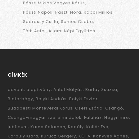
Pászti Miklós Vegyes Kórus
Pászti Napok
Pászti Nóra
Rábai Miklós
Saárossy Csilla
Somos Csaba
Tóth Antal
Állami Népi Együttes
CÍMKÉK
advent
alapítvány
Antal Mátyás
Barlay Zsuzsa
Biatorbágy
Bolyki András
Bolyki Eszter
Budapesti Monteverdi Kórus
Cseri Zsófia
Csángó
Csángó-magyar szerelmi dalok
Faluház
Hegyi Imre
jubíleum
Kamp Salamon
Kodály
Kollár Éva
Korbuly Klára
Kurucz Gergely
KÓTA
Könyves Ágnes