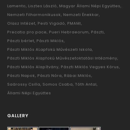
Lamento
Lisztes László
Magyar Állami Népi Együttes
Nemzeti Filharmonikusok
Nemzeti Énekkar
Olasz Intézet
Pesti Vigadó
PMAMI
Precatio pro pace
Pueri Hebraeorum
Pászti
Pászti bérlet
Pászti Miklós
Pászti Miklós ALapfokú Művészeti Iskola
Pászti Miklós Alapfokú Művészetoktatási Intézmény
Pászti Miklós Alapítvány
Pászti Miklós Vegyes Kórus
Pászti Napok
Pászti Nóra
Rábai Miklós
Saárossy Csilla
Somos Csaba
Tóth Antal
Állami Népi Együttes
GALLERY