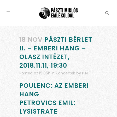
18 NOV
PÁSZTI BÉRLET
II. – EMBERI HANG –
OLASZ INTÉZET,
2018.11.11, 19:30
Posted at 15:05h
in
Koncertek
by
P N
POULENC: AZ EMBERI
HANG
PETROVICS EMIL:
LYSISTRATE