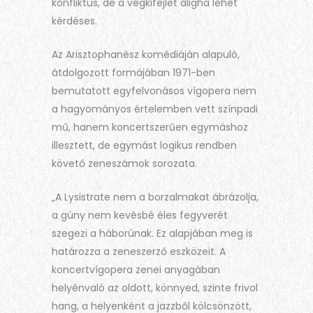
konfliktus, de a végkifejlet aligha lehet
kérdéses.
Az Arisztophanész komédiáján alapuló,
átdolgozott formájában 1971-ben
bemutatott egyfelvonásos vígopera nem
a hagyományos értelemben vett színpadi
mű, hanem koncertszerűen egymáshoz
illesztett, de egymást logikus rendben
követő zeneszámok sorozata.
„A Lysistrate nem a borzalmakat ábrázolja,
a gúny nem kevésbé éles fegyverét
szegezi a háborúnak. Ez alapjában meg is
határozza a zeneszerző eszközeit. A
koncertvígopera zenei anyagában
helyénvaló az oldott, könnyed, szinte frivol
hang, a helyenként a jazzből kölcsönzött,