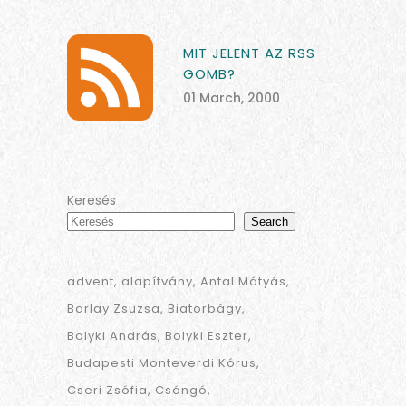
MIT JELENT AZ RSS
GOMB?
01 March, 2000
Keresés
Search
advent
alapítvány
Antal Mátyás
Barlay Zsuzsa
Biatorbágy
Bolyki András
Bolyki Eszter
Budapesti Monteverdi Kórus
Cseri Zsófia
Csángó