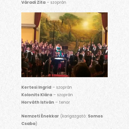
Váradi Zita
– szoprán
Kertesi Ingrid
– szoprán
Kolonits Klára
– szoprán
Horváth István
– tenor
Nemzeti Énekkar
(karigazgató:
Somos
Csaba
)