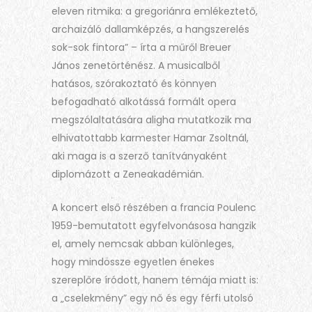
eleven ritmika: a gregoriánra emlékeztető,
archaizáló dallamképzés, a hangszerelés
sok-sok fintora” – írta a műről Breuer
János zenetörténész. A musicalből
hatásos, szórakoztató és könnyen
befogadható alkotássá formált opera
megszólaltatására aligha mutatkozik ma
elhivatottabb karmester Hamar Zsoltnál,
aki maga is a szerző tanítványaként
diplomázott a Zeneakadémián.
A koncert első részében a francia Poulenc
1959-bemutatott egyfelvonásosa hangzik
el, amely nemcsak abban különleges,
hogy mindössze egyetlen énekes
szereplőre íródott, hanem témája miatt is:
a „cselekmény” egy nő és egy férfi utolsó