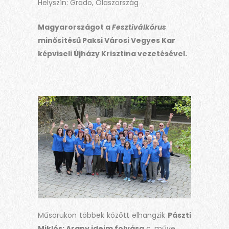
Helyszín: Grado, Olaszország
Magyarországot a
Fesztiválkórus
minősítésű Paksi Városi Vegyes Kar
képviseli Újházy Krisztina vezetésével.
Műsorukon többek között elhangzik
Pászti
Miklós: Arany ideim folyása
c. műve.