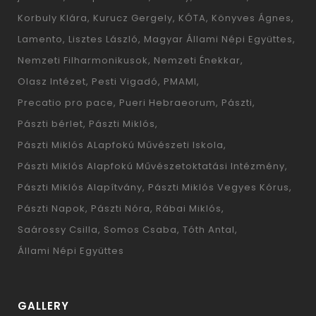
Korbuly Klára
Kurucz Gergely
KÓTA
Könyves Ágnes
Lamento
Lisztes László
Magyar Állami Népi Együttes
Nemzeti Filharmonikusok
Nemzeti Énekkar
Olasz Intézet
Pesti Vigadó
PMAMI
Precatio pro pace
Pueri Hebraeorum
Pászti
Pászti bérlet
Pászti Miklós
Pászti Miklós ALapfokú Művészeti Iskola
Pászti Miklós Alapfokú Művészetoktatási Intézmény
Pászti Miklós Alapítvány
Pászti Miklós Vegyes Kórus
Pászti Napok
Pászti Nóra
Rábai Miklós
Saárossy Csilla
Somos Csaba
Tóth Antal
Állami Népi Együttes
GALLERY