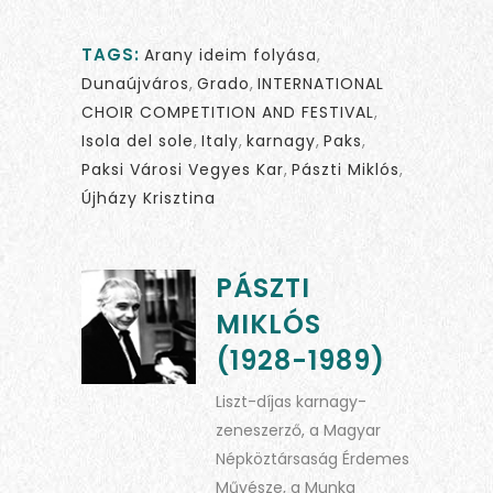
TAGS:
Arany ideim folyása
,
Dunaújváros
,
Grado
,
INTERNATIONAL
CHOIR COMPETITION AND FESTIVAL
,
Isola del sole
,
Italy
,
karnagy
,
Paks
,
Paksi Városi Vegyes Kar
,
Pászti Miklós
,
Újházy Krisztina
PÁSZTI
MIKLÓS
(1928-1989)
Liszt-díjas karnagy-
zeneszerző, a Magyar
Népköztársaság Érdemes
Művésze, a Munka