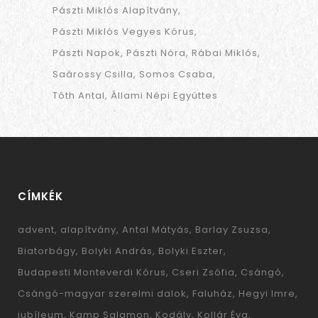
Pászti Miklós Alapítvány
Pászti Miklós Vegyes Kórus
Pászti Napok
Pászti Nóra
Rábai Miklós
Saárossy Csilla
Somos Csaba
Tóth Antal
Állami Népi Együttes
CÍMKÉK
advent
alapítvány
Antal Mátyás
Barlay Zsuzsa
Biatorbágy
Bolyki András
Bolyki Eszter
Budapesti Monteverdi Kórus
Cseri Zsófia
Csángó
Csángó-magyar szerelmi dalok
Faluház
Hegyi Imre
jubíleum
Kamp Salamon
Kodály
Kollár Éva