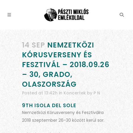
14 SEP
NEMZETKÖZI
KÓRUSVERSENY ÉS
FESZTIVÁL – 2018.09.26
– 30, GRADO,
OLASZORSZÁG
Posted at 13:42h
in
Koncertek
by
P N
9TH ISOLA DEL SOLE
Nemzetközi Kórusverseny és Fesztiválra
2018 szeptember 26-30 között kerül sor.