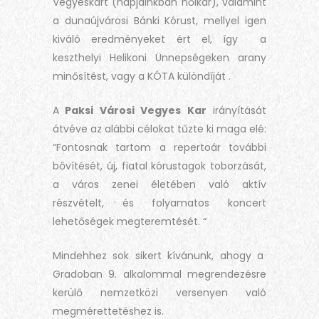
Vegyeskart (napjainkban nőikar), valamint
a dunaújvárosi Bánki Kórust, mellyel igen
kiváló eredményeket ért el, így a
keszthelyi Helikoni Ünnepségeken arany
minősítést, vagy a KÓTA különdíját .
A
Paksi Városi Vegyes Kar
irányítását
átvéve az alábbi célokat tűzte ki maga elé:
“Fontosnak tartom a repertoár további
bővítését, új, fiatal kórustagok toborzását,
a város zenei életében való aktív
részvételt, és folyamatos koncert
lehetőségek megteremtését. “
Mindehhez sok sikert kívánunk, ahogy a
Gradoban 9. alkalommal megrendezésre
kerülő nemzetközi versenyen való
megmérettetéshez is.