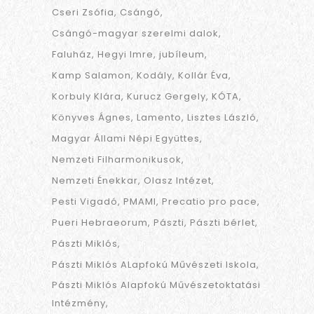
Cseri Zsófia
Csángó
Csángó-magyar szerelmi dalok
Faluház
Hegyi Imre
jubíleum
Kamp Salamon
Kodály
Kollár Éva
Korbuly Klára
Kurucz Gergely
KÓTA
Könyves Ágnes
Lamento
Lisztes László
Magyar Állami Népi Együttes
Nemzeti Filharmonikusok
Nemzeti Énekkar
Olasz Intézet
Pesti Vigadó
PMAMI
Precatio pro pace
Pueri Hebraeorum
Pászti
Pászti bérlet
Pászti Miklós
Pászti Miklós ALapfokú Művészeti Iskola
Pászti Miklós Alapfokú Művészetoktatási
Intézmény