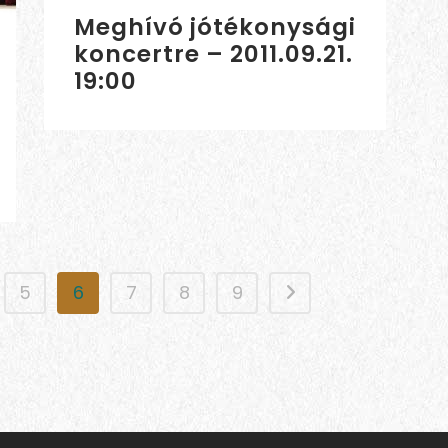
Meghívó jótékonysági
koncertre – 2011.09.21.
19:00
5
6
7
8
9