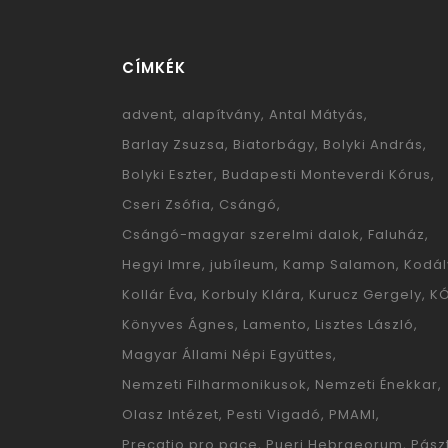
CÍMKÉK
advent
alapítvány
Antal Mátyás
Barlay Zsuzsa
Biatorbágy
Bolyki András
Bolyki Eszter
Budapesti Monteverdi Kórus
Cseri Zsófia
Csángó
Csángó-magyar szerelmi dalok
Faluház
Hegyi Imre
jubíleum
Kamp Salamon
Kodál
Kollár Éva
Korbuly Klára
Kurucz Gergely
K
Könyves Ágnes
Lamento
Lisztes László
Magyar Állami Népi Együttes
Nemzeti Filharmonikusok
Nemzeti Énekkar
Olasz Intézet
Pesti Vigadó
PMAMI
Precatio pro pace
Pueri Hebraeorum
Pászt