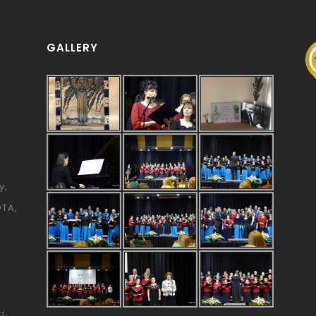
GALLERY
y
ÓTA
i