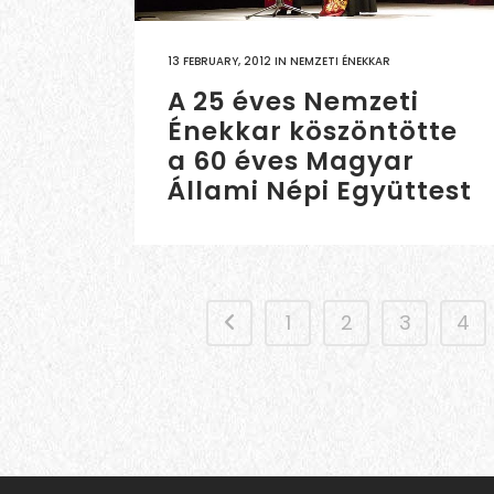
13 FEBRUARY, 2012
IN
NEMZETI ÉNEKKAR
A 25 éves Nemzeti
Énekkar köszöntötte
a 60 éves Magyar
Állami Népi Együttest
1
2
3
4