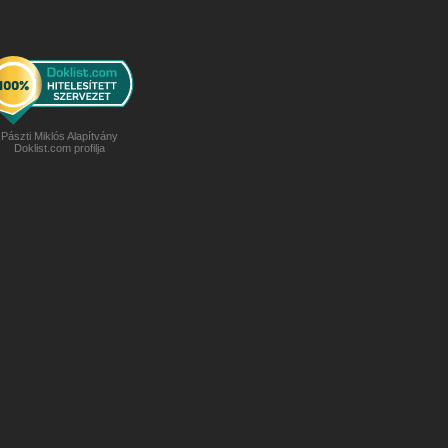
Pászti Miklós Alapítvány
Doklist.com profilja