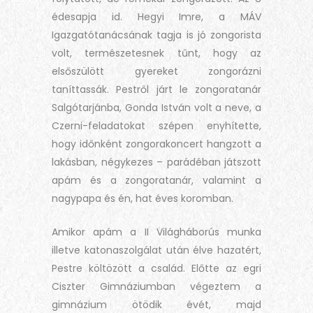
édesapja id. Hegyi Imre, a MÁV
Igazgatótanácsának tagja is jó zongorista
volt, természetesnek tűnt, hogy az
elsőszülött gyereket zongorázni
taníttassák. Pestről járt le zongoratanár
Salgótarjánba, Gonda István volt a neve, a
Czerni-feladatokat szépen enyhítette,
hogy időnként zongorakoncert hangzott a
lakásban, négykezes – parádéban játszott
apám és a zongoratanár, valamint a
nagypapa és én, hat éves koromban.
Amikor apám a II Világháborús munka
illetve katonaszolgálat után élve hazatért,
Pestre költözött a család. Előtte az egri
Ciszter Gimnáziumban végeztem a
gimnázium ötödik évét, majd