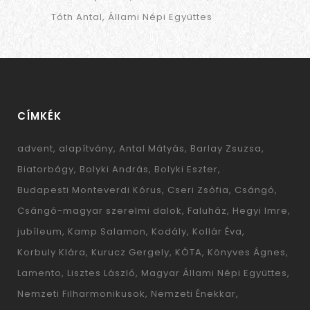
Tóth Antal
Állami Népi Együttes
CÍMKÉK
advent
alapítvány
Antal Mátyás
Barlay Zsuzsa
Biatorbágy
Bolyki András
Bolyki Eszter
Budapesti Monteverdi Kórus
Cseri Zsófia
Csángó
Csángó-magyar szerelmi dalok
Faluház
Hegyi Imre
jubíleum
Kamp Salamon
Kodály
Kollár Éva
Korbuly Klára
Kurucz Gergely
KÓTA
Könyves Ágnes
Lamento
Lisztes László
Magyar Állami Népi Együttes
Nemzeti Filharmonikusok
Nemzeti Énekkar