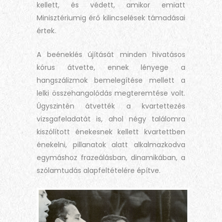
kellett, és védett, amikor emiatt
Minisztériumig érő kilincselések támadásai
értek.
A beéneklés újítását minden hivatásos
kórus átvette, ennek lényege a
hangszálizmok bemelegítése mellett a
lelki összehangolódás megteremtése volt.
Úgyszintén átvették a kvartettezés
vizsgafeladatát is, ahol négy találomra
kiszólított énekesnek kellett kvartettben
énekelni, pillanatok alatt alkalmazkodva
egymáshoz frazeálásban, dinamikában, a
szólamtudás alapfeltételére építve.