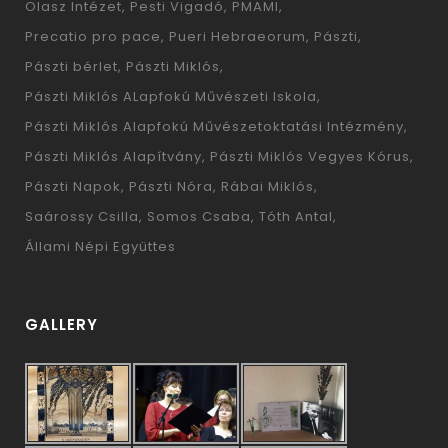
Olasz Intézet
Pesti Vigadó
PMAMI
Precatio pro pace
Pueri Hebraeorum
Pászti
Pászti bérlet
Pászti Miklós
Pászti Miklós ALapfokú Művészeti Iskola
Pászti Miklós Alapfokú Művészetoktatási Intézmény
Pászti Miklós Alapítvány
Pászti Miklós Vegyes Kórus
Pászti Napok
Pászti Nóra
Rábai Miklós
Saárossy Csilla
Somos Csaba
Tóth Antal
Állami Népi Együttes
GALLERY