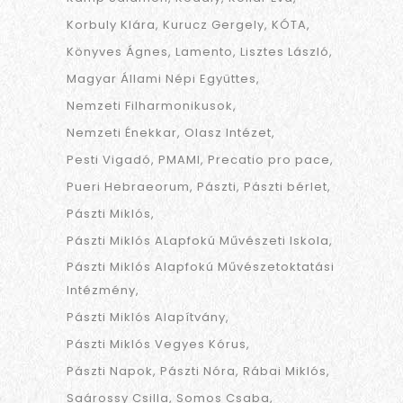
Korbuly Klára
Kurucz Gergely
KÓTA
Könyves Ágnes
Lamento
Lisztes László
Magyar Állami Népi Együttes
Nemzeti Filharmonikusok
Nemzeti Énekkar
Olasz Intézet
Pesti Vigadó
PMAMI
Precatio pro pace
Pueri Hebraeorum
Pászti
Pászti bérlet
Pászti Miklós
Pászti Miklós ALapfokú Művészeti Iskola
Pászti Miklós Alapfokú Művészetoktatási
Intézmény
Pászti Miklós Alapítvány
Pászti Miklós Vegyes Kórus
Pászti Napok
Pászti Nóra
Rábai Miklós
Saárossy Csilla
Somos Csaba