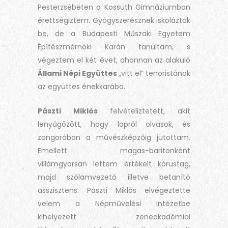
Pesterzsébeten a Kossuth Gimnáziumban
érettségiztem. Gyógyszerésznek iskoláztak
be, de a Budapesti Műszaki Egyetem
Építészmérnöki Karán tanultam, s
végeztem el két évet, ahonnan az alakuló
Állami Népi Együttes
„vitt el” tenoristának
az együttes énekkarába.
Pászti Miklós
felvételiztetett, akit
lenyűgözött, hogy lapról olvasok, és
zongorában a művészképzőig jutottam.
Emellett magas-baritonként
villámgyorsan lettem értékelt kórustag,
majd szólamvezető illetve betanító
asszisztens. Pászti Miklós elvégeztette
velem a Népművelési Intézetbe
kihelyezett zeneakadémiai