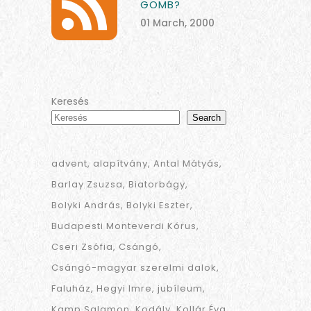
GOMB?
01 March, 2000
Keresés
Search
advent
alapítvány
Antal Mátyás
Barlay Zsuzsa
Biatorbágy
Bolyki András
Bolyki Eszter
Budapesti Monteverdi Kórus
Cseri Zsófia
Csángó
Csángó-magyar szerelmi dalok
Faluház
Hegyi Imre
jubíleum
Kamp Salamon
Kodály
Kollár Éva