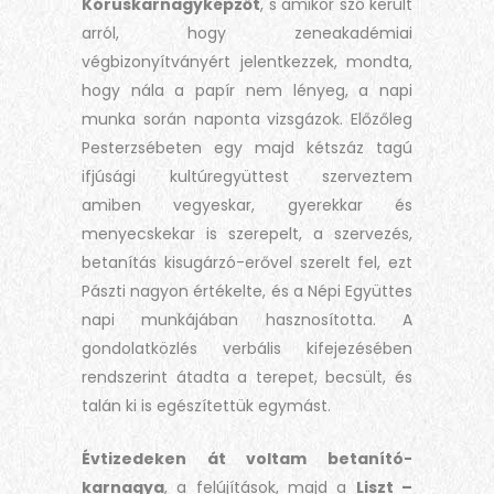
Kóruskarnagyképzőt
, s amikor szó került
arról, hogy zeneakadémiai
végbizonyítványért jelentkezzek, mondta,
hogy nála a papír nem lényeg, a napi
munka során naponta vizsgázok. Előzőleg
Pesterzsébeten egy majd kétszáz tagú
ifjúsági kultúregyüttest szerveztem
amiben vegyeskar, gyerekkar és
menyecskekar is szerepelt, a szervezés,
betanítás kisugárzó-erővel szerelt fel, ezt
Pászti nagyon értékelte, és a Népi Együttes
napi munkájában hasznosította. A
gondolatközlés verbális kifejezésében
rendszerint átadta a terepet, becsült, és
talán ki is egészítettük egymást.
Évtizedeken át voltam betanító-
karnagya
, a felújítások, majd a
Liszt –