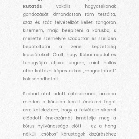
kutatás
vokális hagyatékának
gondozását kimondottan rám testálta,
száz és száz felvételizőt kellet zongorán
kísérnem, majd beépíteni a kórusba, s
mellette személyre szabottan és szelíden
bepótoltatni a zenei képzettség
lépcsőfokait. Örült, hogy Rábai népdal és
táncgyűjtő útjaira engem, mint hallás
után kottázni képes akkori „magnetofont”
kölcsönadhatott.
Szabad utat adott újításaimnak, amiben
minden a kórusba került énekkari tagot
arra köteleztem, hogy a felvételin sikerrel
előadott énekszámát ismételje meg a
kórus nyilvánossága előtt – ez a hang
nélküli „csókos” kórustagok kiszűréséhez