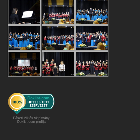
Pászti Miklós Alapítvány
Doklist.com profilja