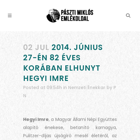
02 JUL
2014. JÚNIUS
27-ÉN 82 ÉVES
KORÁBAN ELHUNYT
HEGYI IMRE
Posted at 09:54h
in
Nemzeti Énekkar
by
P
N
Hegyi Imre
, a Magyar Állami Népi Együttes
alapító énekese, betanító karnagya,
Pulitzer-díjas újságíró mesél életéről, az