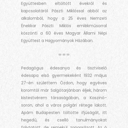
Együttesben eltöltött évekről és
kapcsolatáról Pászti Miklóssal abból az
alkalomból, hogy a 25 éves Nemzeti
Énekkar Pászti Miklós emlékműsorral
köszönti a 60 éves Magyar Állami Népi
Együttest a Hagyományok Házában.
∞ ∞ ∞
Pedagógus édesanya és tisztviselő
édesapa első gyermekeként 1932 május
27-én születtem Ózdon, hogy egyéves
koromtól már Salgótarjánban éljek, három
kistestvérem társaságában, a Kaszinó-
soron, ahol a város polgári rétege lakott.
Apám Budapesten töltötte ifjúságát, itt
hegedű, és cselló tanulmányokat
folytatott, de remekül zongorázott. Az ő