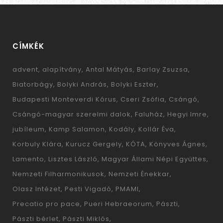
CÍMKÉK
advent
alapítvány
Antal Mátyás
Barlay Zsuzsa
Biatorbágy
Bolyki András
Bolyki Eszter
Budapesti Monteverdi Kórus
Cseri Zsófia
Csángó
Csángó-magyar szerelmi dalok
Faluház
Hegyi Imre
jubíleum
Kamp Salamon
Kodály
Kollár Éva
Korbuly Klára
Kurucz Gergely
KÓTA
Könyves Ágnes
Lamento
Lisztes László
Magyar Állami Népi Együttes
Nemzeti Filharmonikusok
Nemzeti Énekkar
Olasz Intézet
Pesti Vigadó
PMAMI
Precatio pro pace
Pueri Hebraeorum
Pászti
Pászti bérlet
Pászti Miklós