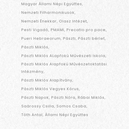
Magyar Állami Népi Együttes
Nemzeti Filharmonikusok
Nemzeti Énekkar
Olasz Intézet
Pesti Vigadó
PMAMI
Precatio pro pace
Pueri Hebraeorum
Pászti
Pászti bérlet
Pászti Miklós
Pászti Miklós ALapfokú Művészeti Iskola
Pászti Miklós Alapfokú Művészetoktatási
Intézmény
Pászti Miklós Alapítvány
Pászti Miklós Vegyes Kórus
Pászti Napok
Pászti Nóra
Rábai Miklós
Saárossy Csilla
Somos Csaba
Tóth Antal
Állami Népi Együttes