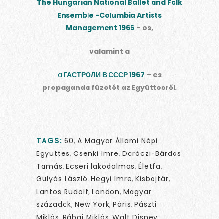
The Hungarian National Ballet and Folk
Ensemble -Columbia Artists
Management 1966
–
os,
valamint a
a
ГАСТРОЛИ В СССР 1967
– es
propaganda füzetét az Együttesről.
TAGS:
60
,
A Magyar Állami Népi
Együttes
,
Csenki Imre
,
Daróczi-Bárdos
Tamás
,
Ecseri lakodalmas
,
Életfa
,
Gulyás László
,
Hegyi Imre
,
Kisbojtár
,
Lantos Rudolf
,
London
,
Magyar
századok
,
New York
,
Páris
,
Pászti
Miklós
,
Rábai Miklós
,
Walt Disney