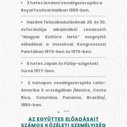
3 hetes londoni vendégszereplés a
Royal Festival Hallban 1969-ben.
Hazánk felszabadulásának 25. és 30.
évfordulója alkalmából rendezett
“Magyar Kultúra Hete” megnyitó
előadásai a moszkvai Kongresszusi
Palotában 1970-ben és 1975-ben.
6 hetes Japán és Fülöp-szigeteki
turné 1977-ben.
2 hónapos vendégszereplés Latin-
Amerika 5 országában /Mexico, Costa
Rica, Columbia, Panama, Brazília/,
1980-ban.
***
AZ EGYÜTTES ELŐADÁSAIT
SZÁMOS KÖZÉLETI SZEMÉLYISÉG