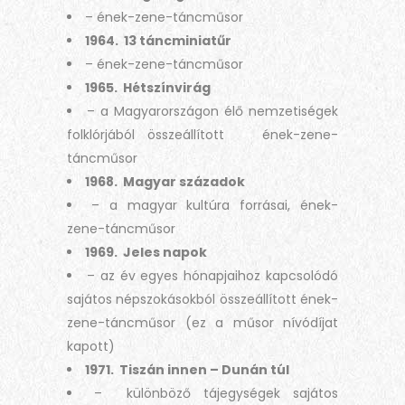
– ének-zene-táncműsor
1964. 13 táncminiatűr
– ének-zene-táncműsor
1965. Hétszínvirág
– a Magyarországon élő nemzetiségek
folklórjából összeállított ének-zene-
táncműsor
1968. Magyar századok
– a magyar kultúra forrásai, ének-
zene-táncműsor
1969. Jeles napok
– az év egyes hónapjaihoz kapcsolódó
sajátos népszokásokból összeállított ének-
zene-táncműsor (ez a műsor nívódíjat
kapott)
1971. Tiszán innen – Dunán túl
– különböző tájegységek sajátos