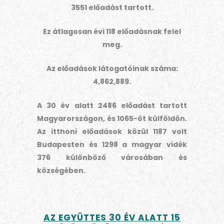
3551 előadást tartott.
Ez átlagosan évi 118 előadásnak felel
meg.
Az előadások látogatóinak száma:
4,862,889.
A 30 év alatt 2486 előadást tartott
Magyarországon, és 1065-öt külföldön.
Az itthoni előadások közül 1187 volt
Budapesten és 1298 a magyar vidék
376 különböző városában és
községében.
AZ EGYÜTTES 30 ÉV ALATT 15