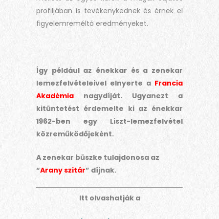
profiljában is tevékenykednek és érnek el
figyelemreméltó eredményeket.
Így például az énekkar és a zenekar
lemezfelvételeivel elnyerte a
Francia
Akadémia
nagydíját. Ugyanezt a
kitüntetést érdemelte ki az énekkar
1962-ben egy Liszt-lemezfelvétel
közreműködőjeként.
A zenekar büszke tulajdonosa az
“
Arany szitár
” díjnak.
Itt olvashatják a