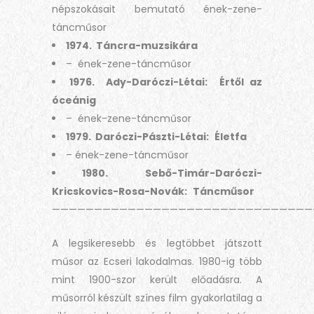
népszokásait bemutató ének-zene-
táncműsor
1974. Táncra-muzsikára
– ének-zene-táncműsor
1976. Ady-Daróczi-Létai:
Értől az
óceánig
– ének-zene-táncműsor
1979. Daróczi-Pászti-Létai:
Életfa
– ének-zene-táncműsor
1980. Sebő-Timár-Daróczi-
Kricskovics-Rosa-Novák:
Táncműsor
———————————————————————————————
A legsikeresebb és legtöbbet játszott
műsor az Ecseri lakodalmas. 1980-ig több
mint 1900-szor került előadásra. A
műsorról készült színes film gyakorlatilag a