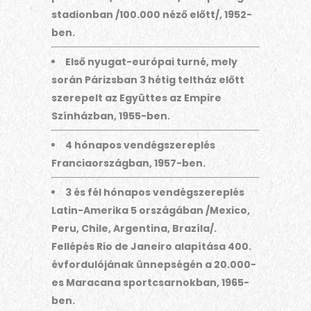
stadionban /100.000 néző előtt/, 1952-
ben.
Első nyugat-európai turné, mely
során Párizsban 3 hétig teltház előtt
szerepelt az Együttes az Empire
Színházban, 1955-ben.
4 hónapos vendégszereplés
Franciaországban, 1957-ben.
3 és fél hónapos vendégszereplés
Latin-Amerika 5 országában /Mexico,
Peru, Chile, Argentina, Brazíla/.
Fellépés Rio de Janeiro alapítása 400.
évfordulójának ünnepségén a 20.000-
es Maracana sportcsarnokban, 1965-
ben.