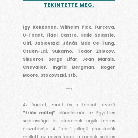
TEKINTETTE MEG.
Így Kekkonen, Wilhelm Pick, Furceva,
U-Thant, Fidel Castro, Halie Selassie,
Giri, Jablovszki, Jónás, Mao Ce-Tung,
Csuen-Lai, Sukarno, Todor Zsivkov,
Sikueros, Serge Lifar, Jean Marais,
Chevalier, Ingrid Bergman, Roger
Moore, Stokovszki, stb.
***
Az éneket, zenét és a táncot ötvöző
“triós műfaj”
előadásmód az Együttes
sajátossága és sikereinek egyik fontos
összetevője. A “triós” jellegű produkciók
mellett az egyes karok a maguk sajátos