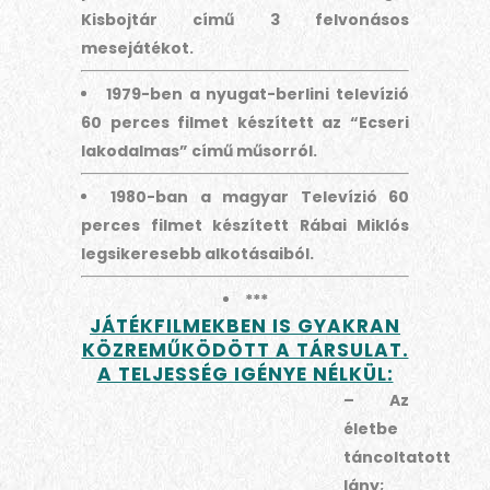
Kisbojtár című 3 felvonásos
mesejátékot.
1979-ben a nyugat-berlini televízió
60 perces filmet készített az “Ecseri
lakodalmas” című műsorról.
1980-ban a magyar Televízió 60
perces filmet készített Rábai Miklós
legsikeresebb alkotásaiból.
***
JÁTÉKFILMEKBEN IS GYAKRAN
KÖZREMŰKÖDÖTT A TÁRSULAT.
A TELJESSÉG IGÉNYE NÉLKÜL:
– Az
életbe
táncoltatott
lány;