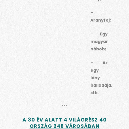
–
Aranyfej;
– Egy
magyar
nábob;
– Az
egy
lány
balladája,
stb.
***
A 30 ÉV ALATT 4 VILÁGRÉSZ 40
ORSZÁG 248 VÁROSÁBAN