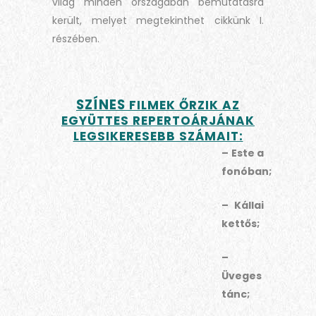
világ minden országában bemutatásra
került, melyet megtekinthet cikkünk I.
részében.
SZÍNES
FILMEK ŐRZIK AZ
EGYÜTTES REPERTOÁRJÁNAK
LEGSIKERESEBB SZÁMAIT:
– Este a
fonóban;
– Kállai
kettős;
–
Üveges
tánc;