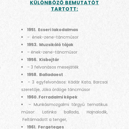
KÜLÖNBÖZŐ BEMUTATÓT
TARTOTT:
1951. Ecseri lakodalmas
– ének-zene-táncműsor
1953. Muzsikáló tájak
– ének-zene-táncműsor
1956. Kisbojtár
– 3 felvonásos mesejáték
1958. Balladaest
– 3 egyfelvonásos: Kádár Kata, Barcsai
szeretője, Jóka ördöge táncműsor
1960. Forradalmi képek
– Munkásmozgalmi tárgyú tematikus
műsor: Latinka ballada, Hajnalodik,
Feltámadott a tenger,
1961. Fergeteges