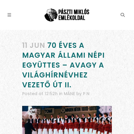
11 JUN
70 ÉVES A
MAGYAR ÁLLAMI NÉPI
EGYÜTTES – AVAGY A
VILÁGHÍRNÉVHEZ
VEZETŐ ÚT II.
Posted at 12:52h
in
MÁNE
by
P N