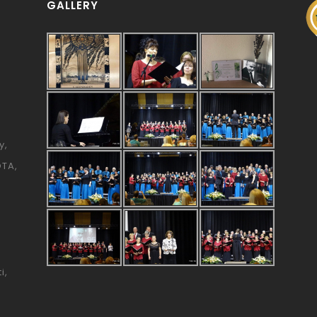
GALLERY
y
ÓTA
i