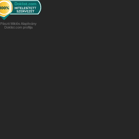
Pászti Miklós Alapítvány
Doklist.com profilja