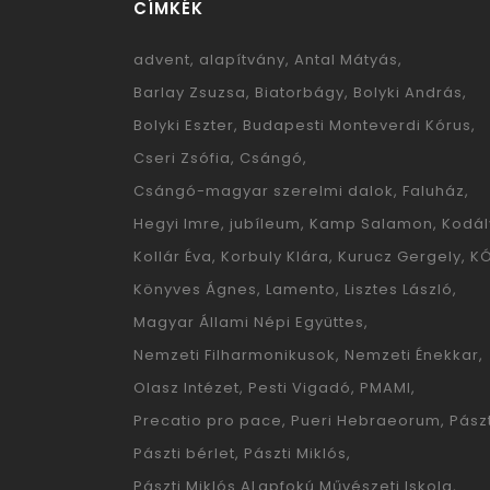
CÍMKÉK
advent
alapítvány
Antal Mátyás
Barlay Zsuzsa
Biatorbágy
Bolyki András
Bolyki Eszter
Budapesti Monteverdi Kórus
Cseri Zsófia
Csángó
Csángó-magyar szerelmi dalok
Faluház
Hegyi Imre
jubíleum
Kamp Salamon
Kodál
Kollár Éva
Korbuly Klára
Kurucz Gergely
K
Könyves Ágnes
Lamento
Lisztes László
Magyar Állami Népi Együttes
Nemzeti Filharmonikusok
Nemzeti Énekkar
Olasz Intézet
Pesti Vigadó
PMAMI
Precatio pro pace
Pueri Hebraeorum
Pászt
Pászti bérlet
Pászti Miklós
Pászti Miklós ALapfokú Művészeti Iskola