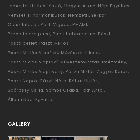
Lamento
Lisztes László
Magyar Állami Népi Együttes
Nemzeti Filharmonikusok
Nemzeti Énekkar
Olasz Intézet
Pesti Vigadó
PMAMI
Precatio pro pace
Pueri Hebraeorum
Pászti
Pászti bérlet
Pászti Miklós
Pászti Miklós ALapfokú Művészeti Iskola
Pászti Miklós Alapfokú Művészetoktatási Intézmény
Pászti Miklós Alapítvány
Pászti Miklós Vegyes Kórus
Pászti Napok
Pászti Nóra
Rábai Miklós
Saárossy Csilla
Somos Csaba
Tóth Antal
Állami Népi Együttes
GALLERY