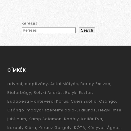
Keresés
Search
CÍMKÉK
advent
alapítvány
Antal Mátyás
Barlay Zsuzsa
Biatorbágy
Bolyki András
Bolyki Eszter
Budapesti Monteverdi Kórus
Cseri Zsófia
Csángó
Csángó-magyar szerelmi dalok
Faluház
Hegyi Imre
jubíleum
Kamp Salamon
Kodály
Kollár Éva
Korbuly Klára
Kurucz Gergely
KÓTA
Könyves Ágnes