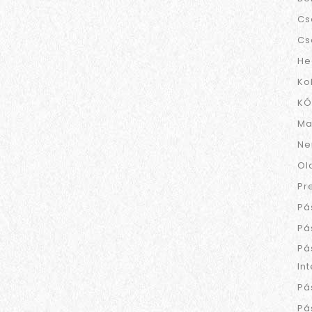
Cs
Cs
He
Ko
KÓ
Ma
Ne
Ol
Pr
Pá
Pá
Pá
In
Pá
Pá