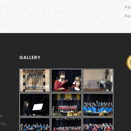
Pá
So
GALLERY
y
ÓTA