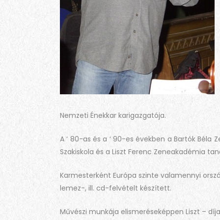
Nemzeti Énekkar karigazgatója.
A ‘ 80-as és a ‘ 90-es években a Bartók Béla 
Szakiskola és a Liszt Ferenc Zeneakadémia tanár
Karmesterként Európa szinte valamennyi orszá
lemez-, ill. cd-felvételt készített.
Művészi munkája elismeréseképpen Liszt – díjat