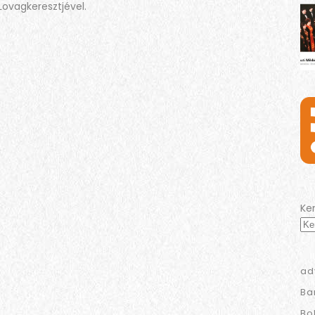
ovagkeresztjével.
Ke
ad
Ba
Bo