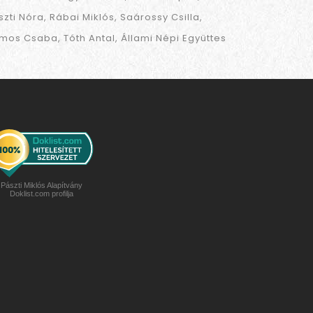
szti Nóra
Rábai Miklós
Saárossy Csilla
mos Csaba
Tóth Antal
Állami Népi Együttes
Pászti Miklós Alapítvány
Doklist.com profilja