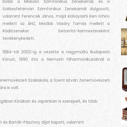
Előbb a Miskolci Szimfonikus Zenekarnál, és a
Székesfehérvári Szimfonikus Zenekarnál dolgozott,
valamint Ferencsik János, majd Kobayashi Ken-Ichiro
mellett az ÁHZ, később Vásáry Tamás mellett a
Rádiózenekar betanító-karmestereként
tevékenykedett.
1984-től 2002-ig a vezette a nagymúltú Budapesti
Kórust, 1990 óta a Nemzeti Filharmonikusoknál a
Zeneművészeti Szakiskola, a Szent István Zeneművészeti
a is volt.
gában Kínában és Japánban is szerepelt, és több
 és Bartók-Pásztory díjat kapott, valamint