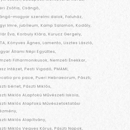
eri Zsófia
Csángó
ángó-magyar szerelmi dalok
Faluház
gyi Imre
jubíleum
Kamp Salamon
Kodály
llár Éva
Korbuly Klára
Kurucz Gergely
TA
Könyves Ágnes
Lamento
Lisztes László
gyar Állami Népi Együttes
mzeti Filharmonikusok
Nemzeti Énekkar
asz Intézet
Pesti Vigadó
PMAMI
ecatio pro pace
Pueri Hebraeorum
Pászti
szti bérlet
Pászti Miklós
szti Miklós ALapfokú Művészeti Iskola
szti Miklós Alapfokú Művészetoktatási
tézmény
szti Miklós Alapítvány
szti Miklós Vegyes Kórus
Pászti Napok