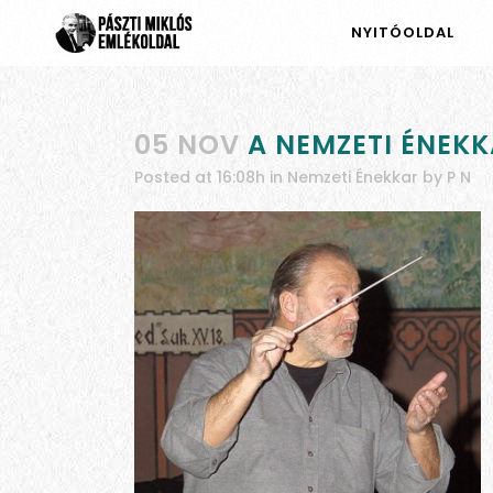
NYITÓOLDAL
05 NOV
A NEMZETI ÉNEK
Posted at 16:08h
in
Nemzeti Énekkar
by
P N