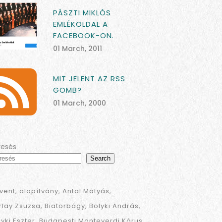
PÁSZTI MIKLÓS
EMLÉKOLDAL A
FACEBOOK-ON.
01 March, 2011
MIT JELENT AZ RSS
GOMB?
01 March, 2000
resés
Search
vent
alapítvány
Antal Mátyás
rlay Zsuzsa
Biatorbágy
Bolyki András
lyki Eszter
Budapesti Monteverdi Kórus