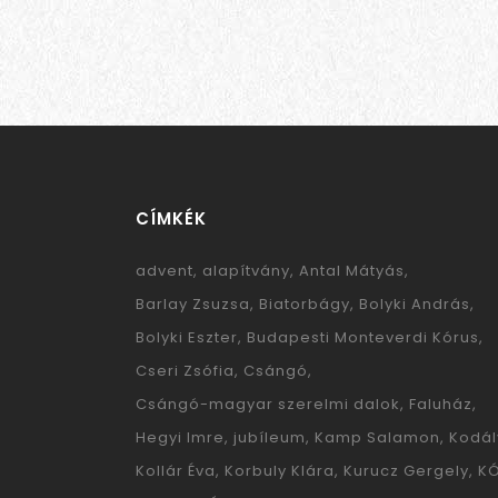
CÍMKÉK
advent
alapítvány
Antal Mátyás
Barlay Zsuzsa
Biatorbágy
Bolyki András
Bolyki Eszter
Budapesti Monteverdi Kórus
Cseri Zsófia
Csángó
Csángó-magyar szerelmi dalok
Faluház
Hegyi Imre
jubíleum
Kamp Salamon
Kodál
Kollár Éva
Korbuly Klára
Kurucz Gergely
K