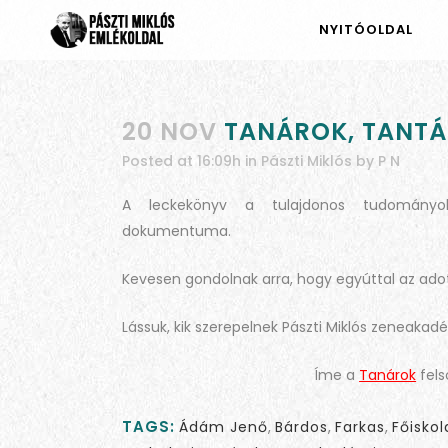
NYITÓOLDAL
20 NOV
TANÁROK, TANTÁ
Posted at 16:09h
in
Pászti Miklós
by
P N
A leckekönyv a tulajdonos tudományok
dokumentuma.
Kevesen gondolnak arra, hogy egyúttal az adott 
Lássuk, kik szerepelnek Pászti Miklós zeneaka
Íme a
Tanárok
fels
TAGS:
Ádám Jenő
,
Bárdos
,
Farkas
,
Főiskol