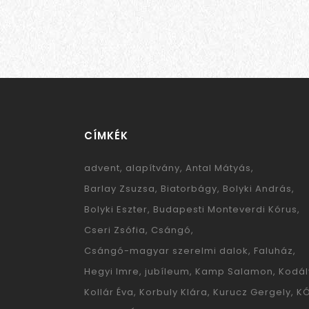
CÍMKÉK
advent
alapítvány
Antal Mátyás
Barlay Zsuzsa
Biatorbágy
Bolyki András
Bolyki Eszter
Budapesti Monteverdi Kórus
Cseri Zsófia
Csángó
Csángó-magyar szerelmi dalok
Faluház
Hegyi Imre
jubíleum
Kamp Salamon
Kodál
Kollár Éva
Korbuly Klára
Kurucz Gergely
K