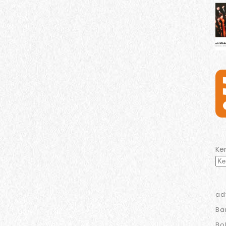
Ke
ad
Ba
Bo