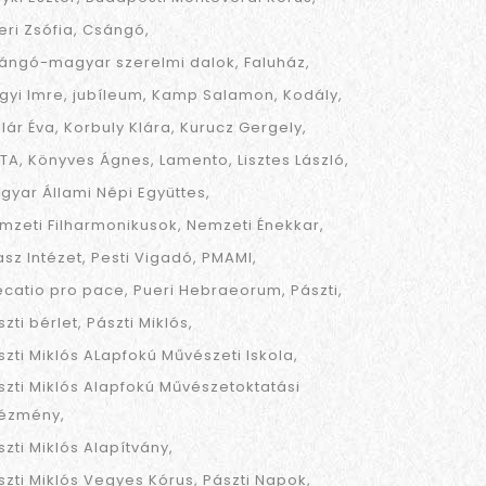
eri Zsófia
Csángó
ángó-magyar szerelmi dalok
Faluház
gyi Imre
jubíleum
Kamp Salamon
Kodály
llár Éva
Korbuly Klára
Kurucz Gergely
TA
Könyves Ágnes
Lamento
Lisztes László
gyar Állami Népi Együttes
mzeti Filharmonikusok
Nemzeti Énekkar
asz Intézet
Pesti Vigadó
PMAMI
ecatio pro pace
Pueri Hebraeorum
Pászti
szti bérlet
Pászti Miklós
szti Miklós ALapfokú Művészeti Iskola
szti Miklós Alapfokú Művészetoktatási
tézmény
szti Miklós Alapítvány
szti Miklós Vegyes Kórus
Pászti Napok