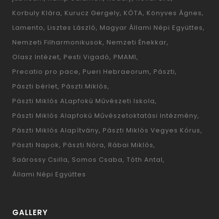
Korbuly Klára
Kurucz Gergely
KÓTA
Könyves Ágnes
Lamento
Lisztes László
Magyar Állami Népi Együttes
Nemzeti Filharmonikusok
Nemzeti Énekkar
Olasz Intézet
Pesti Vigadó
PMAMI
Precatio pro pace
Pueri Hebraeorum
Pászti
Pászti bérlet
Pászti Miklós
Pászti Miklós ALapfokú Művészeti Iskola
Pászti Miklós Alapfokú Művészetoktatási Intézmény
Pászti Miklós Alapítvány
Pászti Miklós Vegyes Kórus
Pászti Napok
Pászti Nóra
Rábai Miklós
Saárossy Csilla
Somos Csaba
Tóth Antal
Állami Népi Együttes
GALLERY