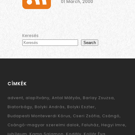
01 March, 2000
Keresés
Search
CÍMKÉK
advent
alapítvány
Antal Mátyás
Barlay Zsuzsa
Biatorbágy
Bolyki András
Bolyki Eszter
Budapesti Monteverdi Kórus
Cseri Zsófia
Csángó
Csángó-magyar szerelmi dalok
Faluház
Hegyi Imre
jubíleum
Kamp Salamon
Kodály
Kollár Éva