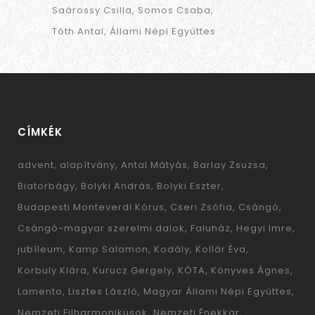
Saárossy Csilla
Somos Csaba
Tóth Antal
Állami Népi Együttes
CÍMKÉK
advent
alapítvány
Antal Mátyás
Barlay Zsuzsa
Biatorbágy
Bolyki András
Bolyki Eszter
Budapesti Monteverdi Kórus
Cseri Zsófia
Csángó
Csángó-magyar szerelmi dalok
Faluház
Hegyi Imre
jubíleum
Kamp Salamon
Kodály
Kollár Éva
Korbuly Klára
Kurucz Gergely
KÓTA
Könyves Ágnes
Lamento
Lisztes László
Magyar Állami Népi Együttes
Nemzeti Filharmonikusok
Nemzeti Énekkar