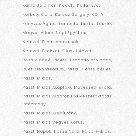
Kamp Salamon
Kodály
Kollár Éva
Korbuly Klára
Kurucz Gergely
KÓTA
Könyves Ágnes
Lamento
Lisztes László
Magyar Állami Népi Együttes
Nemzeti Filharmonikusok
Nemzeti Énekkar
Olasz Intézet
Pesti Vigadó
PMAMI
Precatio pro pace
Pueri Hebraeorum
Pászti
Pászti bérlet
Pászti Miklós
Pászti Miklós ALapfokú Művészeti Iskola
Pászti Miklós Alapfokú Művészetoktatási
Intézmény
Pászti Miklós Alapítvány
Pászti Miklós Vegyes Kórus
Pászti Napok
Pászti Nóra
Rábai Miklós