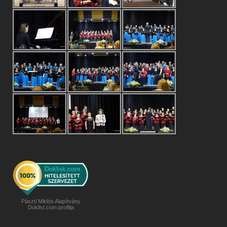
Pászti Miklós Alapítvány
Doklist.com profilja