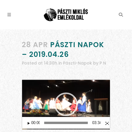
28 APR
PÁSZTI NAPOK
– 2019.04.26
Posted at 14:30h
in
Pászti-Napok
by
P N
Video
Player
00:00
03:34