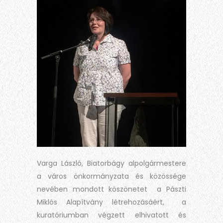
Varga László, Biatorbágy alpolgármestere
a város önkormányzata és közössége
nevében mondott köszönetet a Pászti
Miklós Alapítvány létrehozásáért, a
kuratóriumban végzett elhivatott és