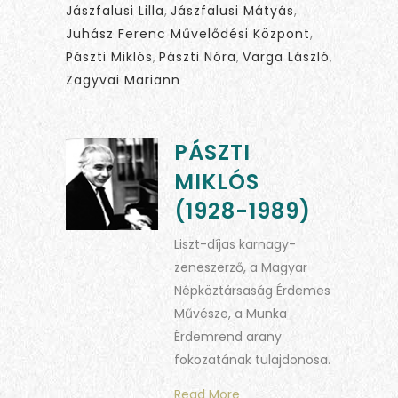
Jászfalusi Lilla
,
Jászfalusi Mátyás
,
Juhász Ferenc Művelődési Központ
,
Pászti Miklós
,
Pászti Nóra
,
Varga László
,
Zagyvai Mariann
PÁSZTI
MIKLÓS
(1928-1989)
Liszt-díjas karnagy-
zeneszerző, a Magyar
Népköztársaság Érdemes
Művésze, a Munka
Érdemrend arany
fokozatának tulajdonosa.
Read More