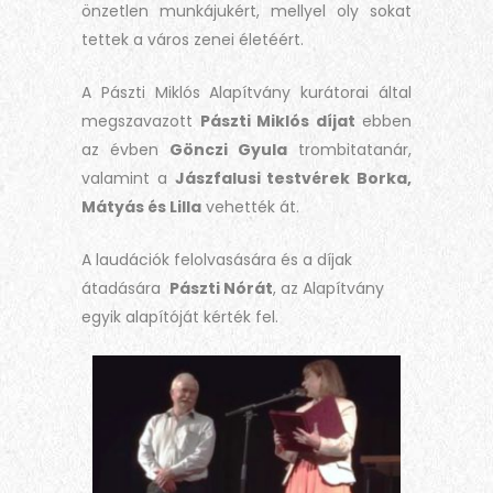
önzetlen munkájukért, mellyel oly sokat
tettek a város zenei életéért.
A Pászti Miklós Alapítvány kurátorai által
megszavazott
Pászti Miklós díjat
ebben
az évben
Gönczi Gyula
trombitatanár,
valamint a
Jászfalusi testvérek Borka,
Mátyás és Lilla
vehették át.
A laudációk felolvasására és a díjak
átadására
Pászti Nórát
, az Alapítvány
egyik alapítóját kérték fel.