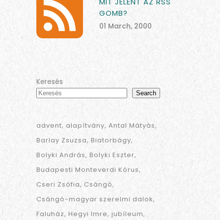
MIT JELENT AZ RSS
GOMB?
01 March, 2000
Keresés
Search
advent
alapítvány
Antal Mátyás
Barlay Zsuzsa
Biatorbágy
Bolyki András
Bolyki Eszter
Budapesti Monteverdi Kórus
Cseri Zsófia
Csángó
Csángó-magyar szerelmi dalok
Faluház
Hegyi Imre
jubíleum