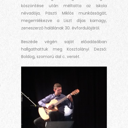
köszöntése után méltatta az Iskola
névadója, Pászti Miklós munkásságát,
megemlékezve a Liszt díjas karnagy,
zeneszerző halálának 30. évfordulójáról.
Beszéde végén saját előadásában
hallgathattuk meg Kosztolányi Dezső:
Boldog, szomorú dal c. versét.