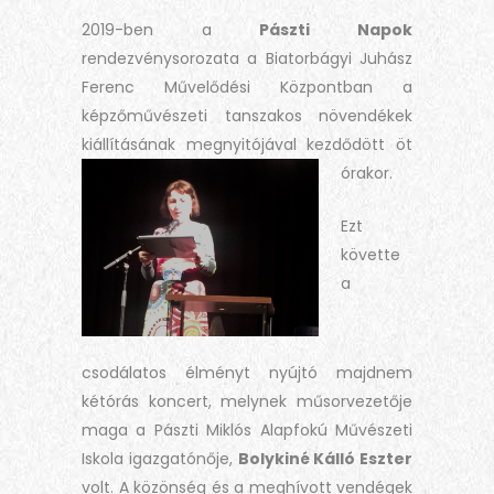
2019-ben a
Pászti Napok
rendezvénysorozata a Biatorbágyi Juhász
Ferenc Művelődési Központban a
képzőművészeti tanszakos növendékek
kiállításának megnyitójával kezdődött öt
órakor.
Ezt
követte
a
csodálatos élményt nyújtó majdnem
kétórás koncert, melynek műsorvezetője
maga a Pászti Miklós Alapfokú Művészeti
Iskola igazgatónője,
Bolykiné Kálló Eszter
volt. A közönség és a meghívott vendégek