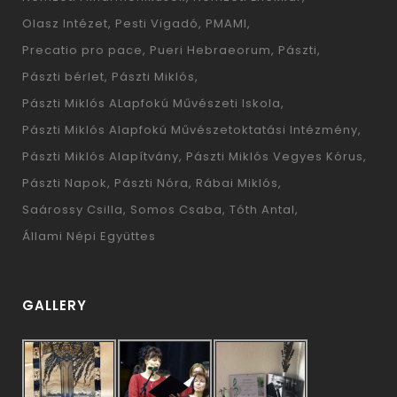
Olasz Intézet
Pesti Vigadó
PMAMI
Precatio pro pace
Pueri Hebraeorum
Pászti
Pászti bérlet
Pászti Miklós
Pászti Miklós ALapfokú Művészeti Iskola
Pászti Miklós Alapfokú Művészetoktatási Intézmény
Pászti Miklós Alapítvány
Pászti Miklós Vegyes Kórus
Pászti Napok
Pászti Nóra
Rábai Miklós
Saárossy Csilla
Somos Csaba
Tóth Antal
Állami Népi Együttes
GALLERY