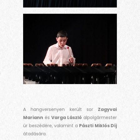
A hangversenyen került sor
Zagyvai
Mariann
és
Varga László
alpolgármester
úr beszédére, valamint a
Pászti Miklós Díj
átadására.