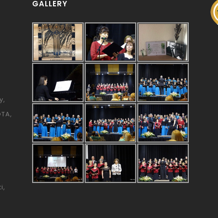
GALLERY
y
ÓTA
i