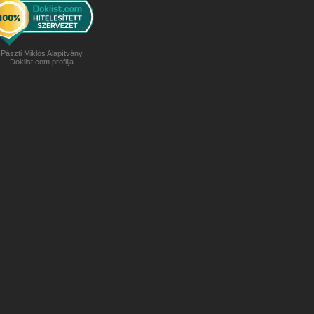
Pászti Miklós Alapítvány
Doklist.com profilja