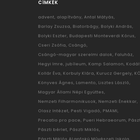
CÍMKÉK
advent
alapítvány
Antal Mátyás
Barlay Zsuzsa
Biatorbágy
Bolyki András
Bolyki Eszter
Budapesti Monteverdi Kórus
Cseri Zsófia
Csángó
Csángó-magyar szerelmi dalok
Faluház
Hegyi Imre
jubíleum
Kamp Salamon
Kodál
Kollár Éva
Korbuly Klára
Kurucz Gergely
K
Könyves Ágnes
Lamento
Lisztes László
Magyar Állami Népi Együttes
Nemzeti Filharmonikusok
Nemzeti Énekkar
Olasz Intézet
Pesti Vigadó
PMAMI
Precatio pro pace
Pueri Hebraeorum
Pászt
Pászti bérlet
Pászti Miklós
Pászti Miklós ALapfokú Művészeti Iskola