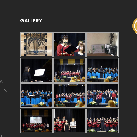
GALLERY
y
ÓTA
i