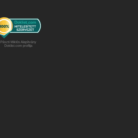
Pászti Miklós Alapítvány
Doklist.com profilja