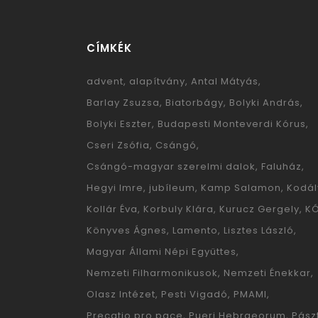
CÍMKÉK
advent
alapítvány
Antal Mátyás
Barlay Zsuzsa
Biatorbágy
Bolyki András
Bolyki Eszter
Budapesti Monteverdi Kórus
Cseri Zsófia
Csángó
Csángó-magyar szerelmi dalok
Faluház
Hegyi Imre
jubíleum
Kamp Salamon
Kodál
Kollár Éva
Korbuly Klára
Kurucz Gergely
K
Könyves Ágnes
Lamento
Lisztes László
Magyar Állami Népi Együttes
Nemzeti Filharmonikusok
Nemzeti Énekkar
Olasz Intézet
Pesti Vigadó
PMAMI
Precatio pro pace
Pueri Hebraeorum
Pászt