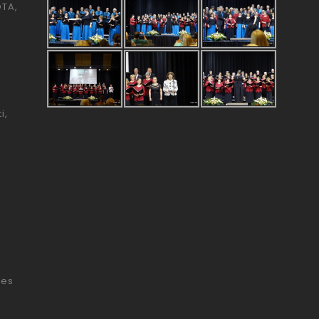
ÓTA
i
tes