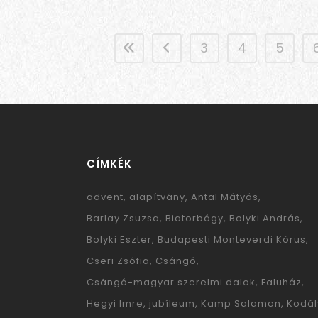
3
4
5
CÍMKÉK
advent
alapítvány
Antal Mátyás
Barlay Zsuzsa
Biatorbágy
Bolyki András
Bolyki Eszter
Budapesti Monteverdi Kórus
Cseri Zsófia
Csángó
Csángó-magyar szerelmi dalok
Faluház
Hegyi Imre
jubíleum
Kamp Salamon
Kodál