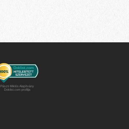
Pászti Miklós Alapítvány
Doklist.com profilja