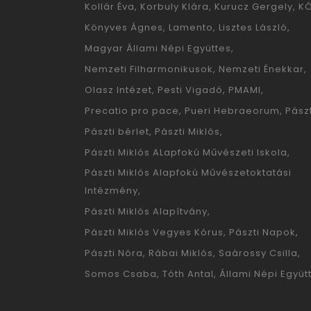
Kollár Éva
Korbuly Klára
Kurucz Gergely
K
Könyves Ágnes
Lamento
Lisztes László
Magyar Állami Népi Együttes
Nemzeti Filharmonikusok
Nemzeti Énekkar
Olasz Intézet
Pesti Vigadó
PMAMI
Precatio pro pace
Pueri Hebraeorum
Pászt
Pászti bérlet
Pászti Miklós
Pászti Miklós ALapfokú Művészeti Iskola
Pászti Miklós Alapfokú Művészetoktatási
Intézmény
Pászti Miklós Alapítvány
Pászti Miklós Vegyes Kórus
Pászti Napok
Pászti Nóra
Rábai Miklós
Saárossy Csilla
Somos Csaba
Tóth Antal
Állami Népi Együt