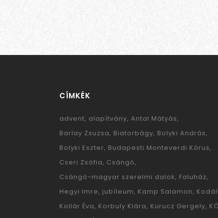
CÍMKÉK
advent
alapítvány
Antal Mátyás
Barlay Zsuzsa
Biatorbágy
Bolyki András
Bolyki Eszter
Budapesti Monteverdi Kórus
Cseri Zsófia
Csángó
Csángó-magyar szerelmi dalok
Faluház
Hegyi Imre
jubíleum
Kamp Salamon
Kodál
Kollár Éva
Korbuly Klára
Kurucz Gergely
K