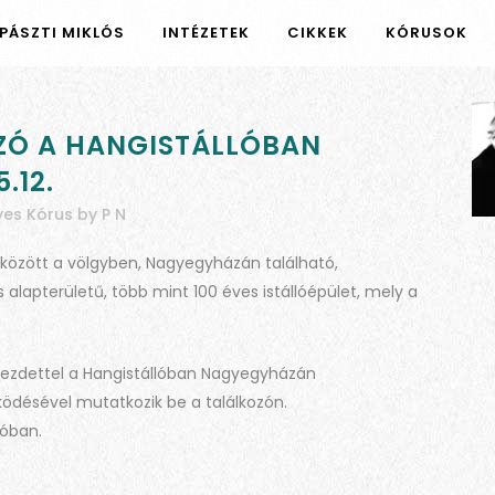
PÁSZTI MIKLÓS
INTÉZETEK
CIKKEK
KÓRUSOK
ZÓ A HANGISTÁLLÓBAN
.12.
yes Kórus
by
P N
között a völgyben, Nagyegyházán található,
lapterületű, több mint 100 éves istállóépület, mely a
ai kezdettel a Hangistállóban Nagyegyházán
ödésével mutatkozik be a találkozón.
lóban.