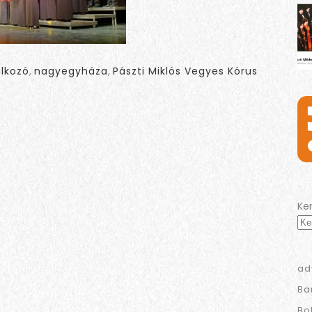
álkozó
,
nagyegyháza
,
Pászti Miklós Vegyes Kórus
Ke
ad
Ba
Bo