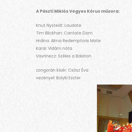
A Pászti Miklós Vegyes Kórus műsora:
Knut Nystedt: Laudate
Tim Blickhan: Cantate Dom
Hrdina: Alma Redemptoris Mate
Karai: Vidám nóta
Vavrinecz: Széles a Balaton
zongorán kísér: Csősz Éva
vezényel: Bolyki Eszter