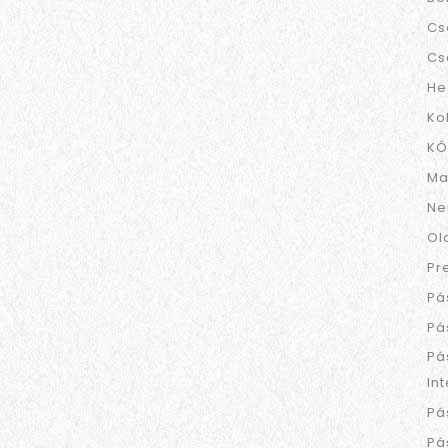
Cs
Cs
He
Ko
KÓ
Ma
Ne
Ol
Pr
Pá
Pá
Pá
In
Pá
Pá