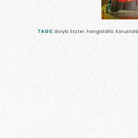
TAGS:
Bolyki Eszter
,
hangistálló
,
Kórustal