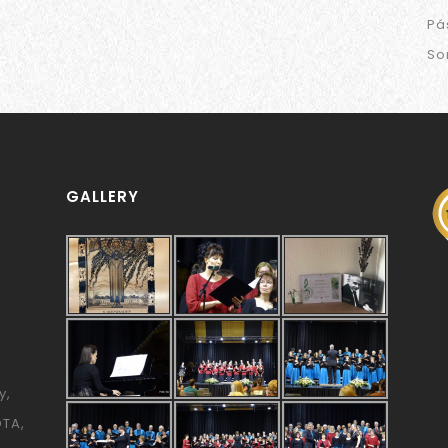
Pá
So
GALLERY
y
ÓTA