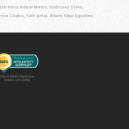
szti Nóra
Rábai Miklós
Saárossy Csilla
mos Csaba
Tóth Antal
Állami Népi Együttes
Pászti Miklós Alapítvány
Doklist.com profilja