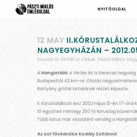
NYITÓOLDAL
12 MAY
II.KÓRUSTALÁLKO
NAGYEGYHÁZÁN – 2012.05
Posted at 09:08h
in
Cikkek
,
Pászti Miklós Veg
A
Hangistálló
a Vértes és a Gerecse hegység 
Budapesttől 42 km-re. Ötszáz négyzetméteres a
Battyány grófok birtokának részét képezte.
II. Kórustalálkozó lesz 2012.május 12-én 17-ór
10 együttes mintegy 250 fő kórustag közreműk
Több kórus már visszatérő vendég a Hangistál
Az est fővédnöke Kodály Zoltánné