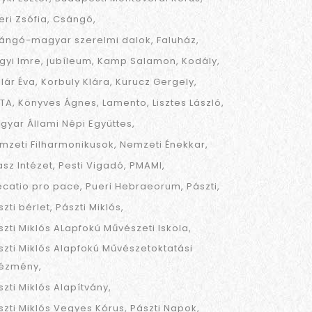
eri Zsófia
Csángó
ángó-magyar szerelmi dalok
Faluház
gyi Imre
jubíleum
Kamp Salamon
Kodály
llár Éva
Korbuly Klára
Kurucz Gergely
TA
Könyves Ágnes
Lamento
Lisztes László
gyar Állami Népi Együttes
mzeti Filharmonikusok
Nemzeti Énekkar
asz Intézet
Pesti Vigadó
PMAMI
ecatio pro pace
Pueri Hebraeorum
Pászti
szti bérlet
Pászti Miklós
szti Miklós ALapfokú Művészeti Iskola
szti Miklós Alapfokú Művészetoktatási
tézmény
szti Miklós Alapítvány
szti Miklós Vegyes Kórus
Pászti Napok