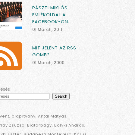
PÁSZTI MIKLÓS
EMLÉKOLDAL A
FACEBOOK-ON.
01 March, 2011
MIT JELENT AZ RSS
GOMB?
01 March, 2000
resés
Search
vent
alapítvány
Antal Mátyás
rlay Zsuzsa
Biatorbágy
Bolyki András
lyki Eszter
Budapesti Monteverdi Kórus