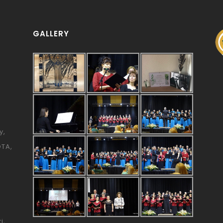
GALLERY
y
ÓTA
i