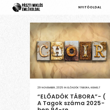
NYITÓOLDAL
29 NOVEMBER, 2025
IN
ELŐADÓK TÁBORA
,
KIEMELT
“ELŐADÓK TÁBORA”- (
A Tagok száma 2025-
ben 94-re