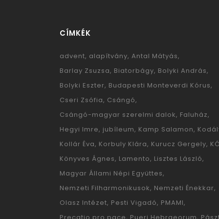
CÍMKÉK
advent
alapítvány
Antal Mátyás
Barlay Zsuzsa
Biatorbágy
Bolyki András
Bolyki Eszter
Budapesti Monteverdi Kórus
Cseri Zsófia
Csángó
Csángó-magyar szerelmi dalok
Faluház
Hegyi Imre
jubíleum
Kamp Salamon
Kodál
Kollár Éva
Korbuly Klára
Kurucz Gergely
K
Könyves Ágnes
Lamento
Lisztes László
Magyar Állami Népi Együttes
Nemzeti Filharmonikusok
Nemzeti Énekkar
Olasz Intézet
Pesti Vigadó
PMAMI
Precatio pro pace
Pueri Hebraeorum
Pászt