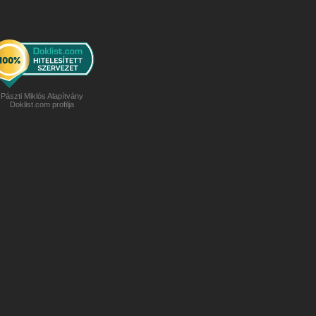
Pászti Miklós Alapítvány
Doklist.com profilja