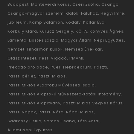
Budapesti Monteverdi Kórus
Cseri Zsófia
Csángó
Csángó-magyar szerelmi dalok
Faluház
Hegyi Imre
jubíleum
Kamp Salamon
Kodály
Kollár Éva
Korbuly Klára
Kurucz Gergely
KÓTA
Könyves Ágnes
Lamento
Lisztes László
Magyar Állami Népi Együttes
Nemzeti Filharmonikusok
Nemzeti Énekkar
Olasz Intézet
Pesti Vigadó
PMAMI
Precatio pro pace
Pueri Hebraeorum
Pászti
Pászti bérlet
Pászti Miklós
Pászti Miklós ALapfokú Művészeti Iskola
Pászti Miklós Alapfokú Művészetoktatási Intézmény
Pászti Miklós Alapítvány
Pászti Miklós Vegyes Kórus
Pászti Napok
Pászti Nóra
Rábai Miklós
Saárossy Csilla
Somos Csaba
Tóth Antal
Állami Népi Együttes