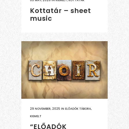
05 MAY, 2026
IN
KIEMELT
,
KOTTATÁR
Kottatár – sheet
music
29 NOVEMBER, 2025
IN
ELŐADÓK TÁBORA
,
KIEMELT
“ELŐADÓK