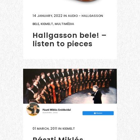
14 JANUARY, 2022
IN
AUDIO - HALLGASSON
BELE
,
KIEMELT
,
MULTIMÉDIA
Hallgasson bele! –
listen to pieces
01 MARCH, 2011
IN
KIEMELT
Pászti Miklós