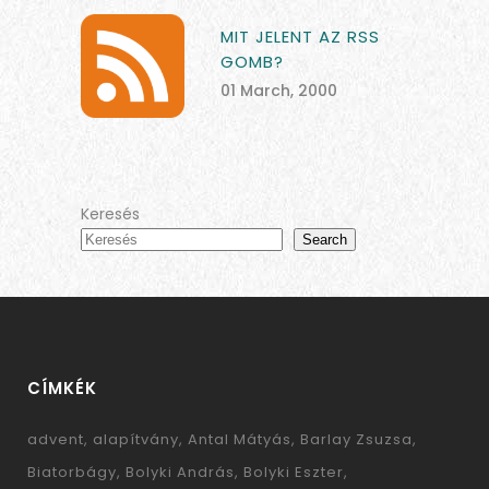
MIT JELENT AZ RSS
GOMB?
01 March, 2000
Keresés
Search
CÍMKÉK
advent
alapítvány
Antal Mátyás
Barlay Zsuzsa
Biatorbágy
Bolyki András
Bolyki Eszter