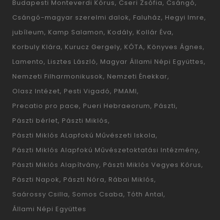
Budapesti Monteverdi Kórus
Cseri Zsófia
Csángó
Csángó-magyar szerelmi dalok
Faluház
Hegyi Imre
jubíleum
Kamp Salamon
Kodály
Kollár Éva
Korbuly Klára
Kurucz Gergely
KÓTA
Könyves Ágnes
Lamento
Lisztes László
Magyar Állami Népi Együttes
Nemzeti Filharmonikusok
Nemzeti Énekkar
Olasz Intézet
Pesti Vigadó
PMAMI
Precatio pro pace
Pueri Hebraeorum
Pászti
Pászti bérlet
Pászti Miklós
Pászti Miklós ALapfokú Művészeti Iskola
Pászti Miklós Alapfokú Művészetoktatási Intézmény
Pászti Miklós Alapítvány
Pászti Miklós Vegyes Kórus
Pászti Napok
Pászti Nóra
Rábai Miklós
Saárossy Csilla
Somos Csaba
Tóth Antal
Állami Népi Együttes