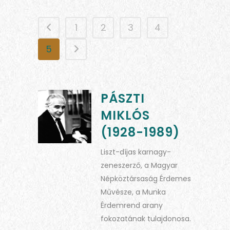
1
2
3
4
5
PÁSZTI
MIKLÓS
(1928-1989)
Liszt-díjas karnagy-
zeneszerző, a Magyar
Népköztársaság Érdemes
Művésze, a Munka
Érdemrend arany
fokozatának tulajdonosa.