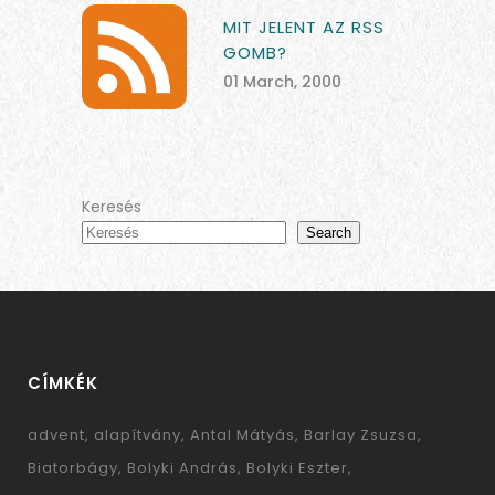
MIT JELENT AZ RSS
GOMB?
01 March, 2000
Keresés
Search
CÍMKÉK
advent
alapítvány
Antal Mátyás
Barlay Zsuzsa
Biatorbágy
Bolyki András
Bolyki Eszter