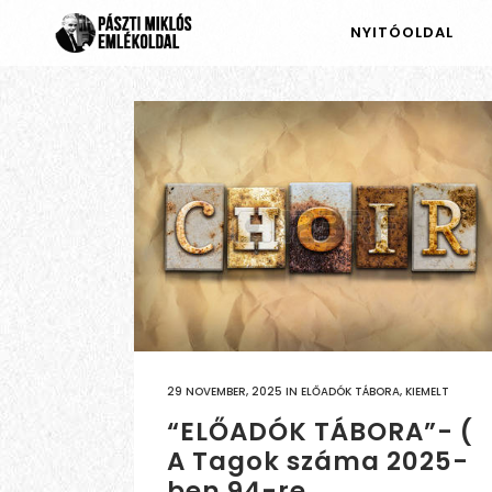
NYITÓOLDAL
29 NOVEMBER, 2025
IN
ELŐADÓK TÁBORA
,
KIEMELT
“ELŐADÓK TÁBORA”- (
A Tagok száma 2025-
ben 94-re