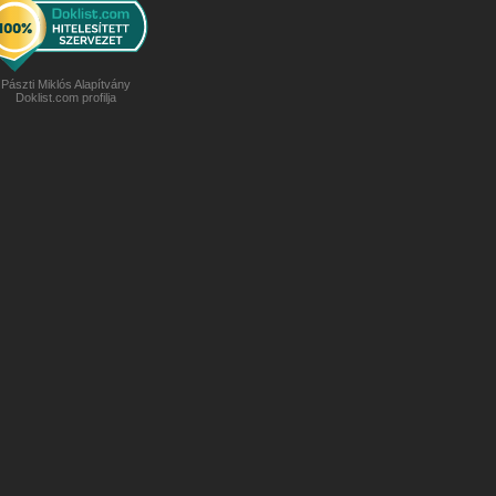
Pászti Miklós Alapítvány
Doklist.com profilja