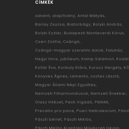
CÍMKÉK
advent
alapítvány
Antal Mátyás
Barlay Zsuzsa
Biatorbágy
Bolyki András
Bolyki Eszter
Budapesti Monteverdi Kórus
Cseri Zsófia
Csángó
Csángó-magyar szerelmi dalok
Faluház
Hegyi Imre
jubíleum
Kamp Salamon
Kodál
Kollár Éva
Korbuly Klára
Kurucz Gergely
K
Könyves Ágnes
Lamento
Lisztes László
Magyar Állami Népi Együttes
Nemzeti Filharmonikusok
Nemzeti Énekkar
Olasz Intézet
Pesti Vigadó
PMAMI
Precatio pro pace
Pueri Hebraeorum
Pászt
Pászti bérlet
Pászti Miklós
Pászti Miklós ALapfokú Művészeti Iskola