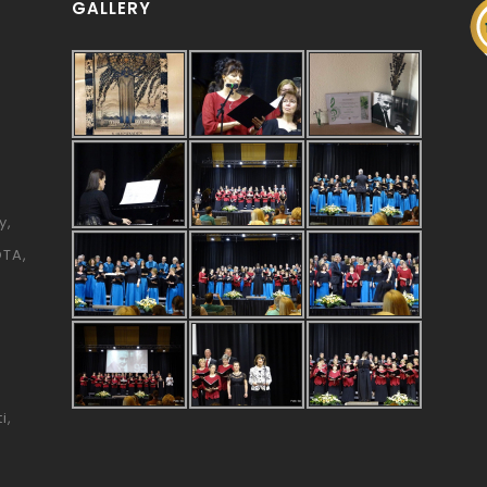
GALLERY
y
ÓTA
i