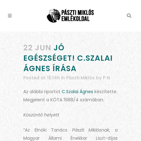
22 JUN
JÓ
EGÉSZSÉGET! C.SZALAI
ÁGNES ÍRÁSA
Posted at 15:14h
in
Pászti Miklós
by
P N
Az alábbi riportot
C.Szalai Ágnes
készítette.
Megjelent a KÓTA 1988/4 számában.
Köszöntő helyett
“Az Elnöki Tanács
Pászti Miklósnak
, a
Magyar Állami Énekkar Liszt-díjas