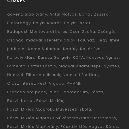
CÍMKÉK
advent
alapítvány
Antal Mátyás
Barlay Zsuzsa
Biatorbágy
Bolyki András
Bolyki Eszter
Budapesti Monteverdi Kórus
Cseri Zsófia
Csángó
Csángó-magyar szerelmi dalok
Faluház
Hegyi Imre
jubíleum
Kamp Salamon
Kodály
Kollár Éva
Korbuly Klára
Kurucz Gergely
KÓTA
Könyves Ágnes
Lamento
Lisztes László
Magyar Állami Népi Együttes
Nemzeti Filharmonikusok
Nemzeti Énekkar
Olasz Intézet
Pesti Vigadó
PMAMI
Precatio pro pace
Pueri Hebraeorum
Pászti
Pászti bérlet
Pászti Miklós
Pászti Miklós ALapfokú Művészeti Iskola
Pászti Miklós Alapfokú Művészetoktatási Intézmény
Pászti Miklós Alapítvány
Pászti Miklós Vegyes Kórus