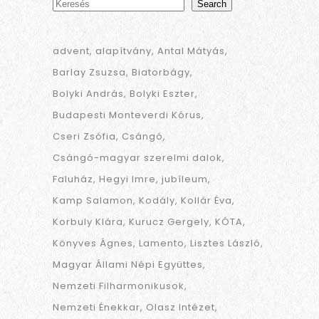
Search
advent
alapítvány
Antal Mátyás
Barlay Zsuzsa
Biatorbágy
Bolyki András
Bolyki Eszter
Budapesti Monteverdi Kórus
Cseri Zsófia
Csángó
Csángó-magyar szerelmi dalok
Faluház
Hegyi Imre
jubíleum
Kamp Salamon
Kodály
Kollár Éva
Korbuly Klára
Kurucz Gergely
KÓTA
Könyves Ágnes
Lamento
Lisztes László
Magyar Állami Népi Együttes
Nemzeti Filharmonikusok
Nemzeti Énekkar
Olasz Intézet