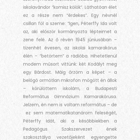
iskolavándor “komisz kölök”. Láthatóan élet
ez a része nem “érdekes”. Egy névnél
csillan föl a szeme: “Igen, Péterffy Ida volt
az, aki először kormányozta lépteimet a
zene felé. Az ő révén 1945 júniusában –
tizenhét évesen, az iskolai kamarakórus
élén – “betörtem” a rádióba. Hihetetlenül
modem műsort vittünk: két Kodályt meg
egy Bárdost. Máig őrzöm a képet – a
belógó ormótlan mikrofon mögött én állok
– körülöttem iskolám, a Budapesti
Református Gimnázium Kamarakórusa.
Jelzem, én nem is voltam református – de
ez sem matematikatanárom feleségét,
Péterffy Idát, aki a későbbiekben a
Pedagógus Szakszervezet ének
szakosztálya vezetőjeként egyengette