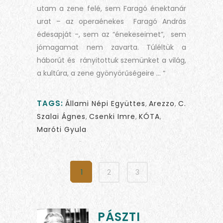
utam a zene felé, sem Faragó énektanár
urat – az operaénekes Faragó András
édesapját -, sem az “énekeseimet”, sem
jómagamat nem zavarta. Túléltük a
háborút és rányitottuk szemünket a világ,
a kultúra, a zene gyönyörűségeire … “
TAGS:
Állami Népi Együttes
,
Arezzo
,
C.
Szalai Ágnes
,
Csenki Imre
,
KÓTA
,
Maróti Gyula
1
2
3
PÁSZTI