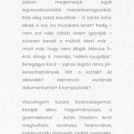
jobban megismerjük egyik
legvisszahúzódóbb mesterkarnagyunkat.
Róla elég sokat beszéltek – Ö szinte soha.
Minek a ssó, ha muzsikálni lehet? Pedig –
mint ezt nála töltött óráim igazolják –
szívesen beszél a múltról. Most már …
most már, hogy nem dirigál. Március 5-
étöl, ahogy ő mondja, “vidám nyugdíjas”.
Betegágya körül – sajnos régóta nincs jól-
keresztrejtvények. Hát a kották? Az
oklevelek? Harmincöt esztendő
dokumentumai? A kompozíciók?
Visszafogom kutató kíváncsiságomat.
Kezdjük akkor, hagyományosan, a
gyermekkorra! … Aztán föladom. Amit
megtudtam, soványka: ferencvárosi,
szerénymódú tisztviselö család gyermeke,