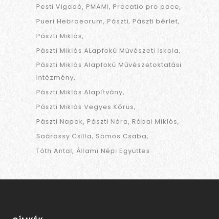
Pesti Vigadó
PMAMI
Precatio pro pace
Pueri Hebraeorum
Pászti
Pászti bérlet
Pászti Miklós
Pászti Miklós ALapfokú Művészeti Iskola
Pászti Miklós Alapfokú Művészetoktatási
Intézmény
Pászti Miklós Alapítvány
Pászti Miklós Vegyes Kórus
Pászti Napok
Pászti Nóra
Rábai Miklós
Saárossy Csilla
Somos Csaba
Tóth Antal
Állami Népi Együttes