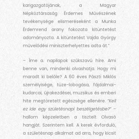
karigazgatójának, a Magyar
Népköztársaság Érdemes Művészének
tevékenysége elismeréseként a Munka
Érdemrend arany fokozata kitüntetést
adományozta. A kitüntetést Vajda György
művelődési miniszterhelyettes adta át.”
– Íme a. napilapok szűkszavú híre. Ami
benne van, mindenki olvashatja. Hogy mi
maradt ki belőle? A 60 éves Pászti Miklós
személyisége, tüze-lobogása, fájdalmai-
kudarcai, újrakezdései, muzsikus és emberi
hite megtöretett egészsége ellenére.
“Kell
ez ide egy születésnapi beszélgetésbe?
” –
hallom képzeletben a tisztelt Olvasó
hangját. Szerintem kell. A kerek évforduló,
a születésnap alkalmat ad arra, hogy kicsit