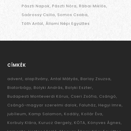
Pászti Napok
Pászti Nóra
Rábai Miklós
Saárossy Csilla
Somos Csaba
Tóth Antal
Állami Népi Együttes
CÍMKÉK
advent
alapítvány
Antal Mátyás
Barlay Zsuzsa
Biatorbágy
Bolyki András
Bolyki Eszter
Budapesti Monteverdi Kórus
Cseri Zsófia
Csángó
Csángó-magyar szerelmi dalok
Faluház
Hegyi Imre
jubíleum
Kamp Salamon
Kodály
Kollár Éva
Korbuly Klára
Kurucz Gergely
KÓTA
Könyves Ágnes