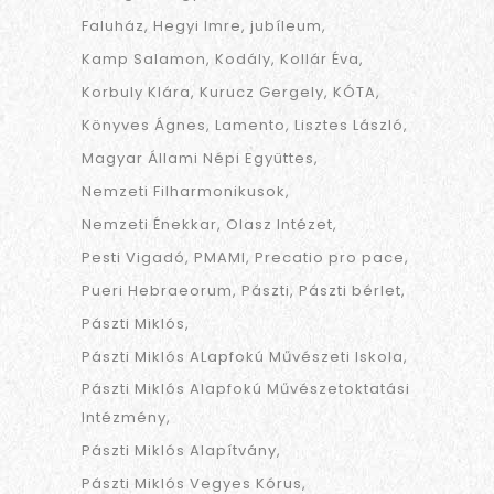
Faluház
Hegyi Imre
jubíleum
Kamp Salamon
Kodály
Kollár Éva
Korbuly Klára
Kurucz Gergely
KÓTA
Könyves Ágnes
Lamento
Lisztes László
Magyar Állami Népi Együttes
Nemzeti Filharmonikusok
Nemzeti Énekkar
Olasz Intézet
Pesti Vigadó
PMAMI
Precatio pro pace
Pueri Hebraeorum
Pászti
Pászti bérlet
Pászti Miklós
Pászti Miklós ALapfokú Művészeti Iskola
Pászti Miklós Alapfokú Művészetoktatási
Intézmény
Pászti Miklós Alapítvány
Pászti Miklós Vegyes Kórus