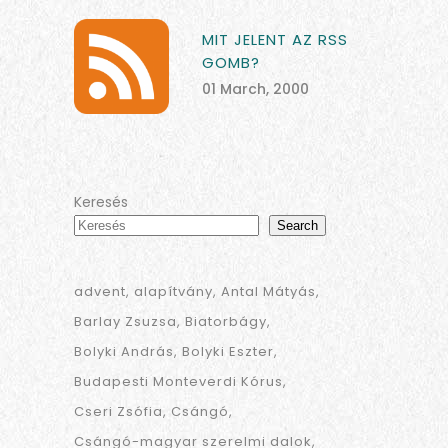
MIT JELENT AZ RSS
GOMB?
01 March, 2000
Keresés
Search
advent
alapítvány
Antal Mátyás
Barlay Zsuzsa
Biatorbágy
Bolyki András
Bolyki Eszter
Budapesti Monteverdi Kórus
Cseri Zsófia
Csángó
Csángó-magyar szerelmi dalok