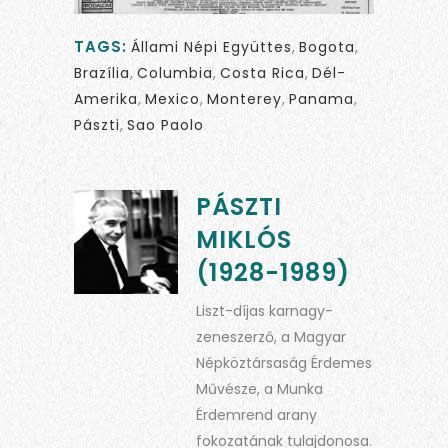
TAGS:
Állami Népi Együttes
,
Bogota
,
Brazília
,
Columbia
,
Costa Rica
,
Dél-
Amerika
,
Mexico
,
Monterey
,
Panama
,
Pászti
,
Sao Paolo
PÁSZTI
MIKLÓS
(1928-1989)
Liszt-díjas karnagy-
zeneszerző, a Magyar
Népköztársaság Érdemes
Művésze, a Munka
Érdemrend arany
fokozatának tulajdonosa.