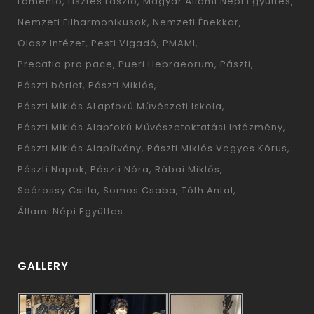
Lamento
Lisztes László
Magyar Állami Népi Együttes
Nemzeti Filharmonikusok
Nemzeti Énekkar
Olasz Intézet
Pesti Vigadó
PMAMI
Precatio pro pace
Pueri Hebraeorum
Pászti
Pászti bérlet
Pászti Miklós
Pászti Miklós ALapfokú Művészeti Iskola
Pászti Miklós Alapfokú Művészetoktatási Intézmény
Pászti Miklós Alapítvány
Pászti Miklós Vegyes Kórus
Pászti Napok
Pászti Nóra
Rábai Miklós
Saárossy Csilla
Somos Csaba
Tóth Antal
Állami Népi Együttes
GALLERY