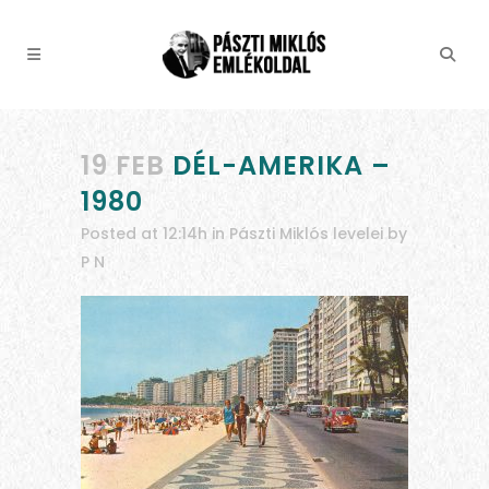
19 FEB
DÉL-AMERIKA –
1980
Posted at 12:14h
in
Pászti Miklós levelei
by
P N