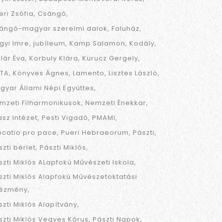
eri Zsófia
Csángó
ángó-magyar szerelmi dalok
Faluház
gyi Imre
jubíleum
Kamp Salamon
Kodály
llár Éva
Korbuly Klára
Kurucz Gergely
TA
Könyves Ágnes
Lamento
Lisztes László
gyar Állami Népi Együttes
mzeti Filharmonikusok
Nemzeti Énekkar
asz Intézet
Pesti Vigadó
PMAMI
ecatio pro pace
Pueri Hebraeorum
Pászti
szti bérlet
Pászti Miklós
szti Miklós ALapfokú Művészeti Iskola
szti Miklós Alapfokú Művészetoktatási
tézmény
szti Miklós Alapítvány
szti Miklós Vegyes Kórus
Pászti Napok