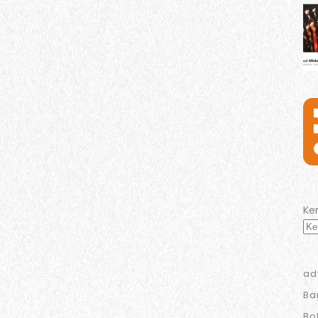
Ke
ad
Ba
Bo