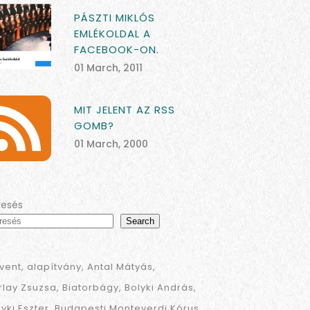
PÁSZTI MIKLÓS
EMLÉKOLDAL A
FACEBOOK-ON.
01 March, 2011
MIT JELENT AZ RSS
GOMB?
01 March, 2000
resés
Search
vent
alapítvány
Antal Mátyás
rlay Zsuzsa
Biatorbágy
Bolyki András
lyki Eszter
Budapesti Monteverdi Kórus