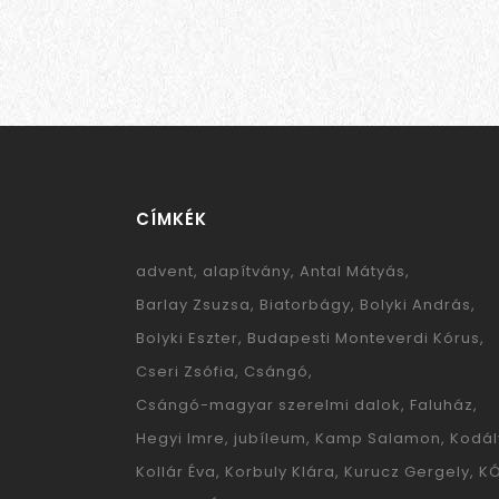
CÍMKÉK
advent
alapítvány
Antal Mátyás
Barlay Zsuzsa
Biatorbágy
Bolyki András
Bolyki Eszter
Budapesti Monteverdi Kórus
Cseri Zsófia
Csángó
Csángó-magyar szerelmi dalok
Faluház
Hegyi Imre
jubíleum
Kamp Salamon
Kodál
Kollár Éva
Korbuly Klára
Kurucz Gergely
K