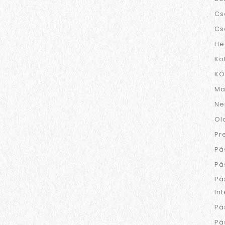
Cs
Cs
He
Ko
KÓ
Ma
Ne
Ol
Pr
Pá
Pá
Pá
In
Pá
Pá