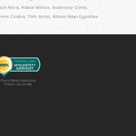
szti Nóra
Rábai Miklós
Saárossy Csilla
mos Csaba
Tóth Antal
Állami Népi Együttes
Pászti Miklós Alapítvány
Doklist.com profilja