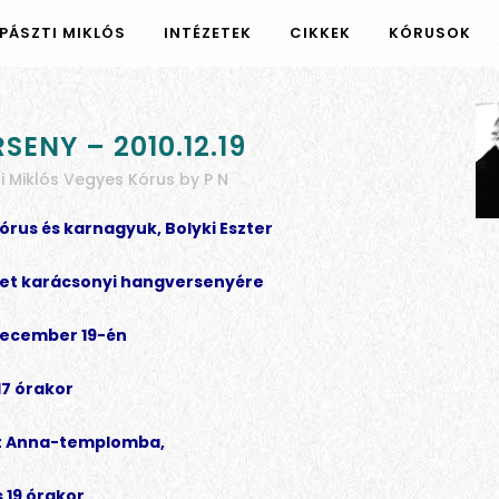
PÁSZTI MIKLÓS
INTÉZETEK
CIKKEK
KÓRUSOK
ENY – 2010.12.19
i Miklós Vegyes Kórus
by
P N
órus és karnagyuk, Bolyki Eszter
ket karácsonyi hangversenyére
december 19-én
17 órakor
nt Anna-templomba,
s 19 órakor