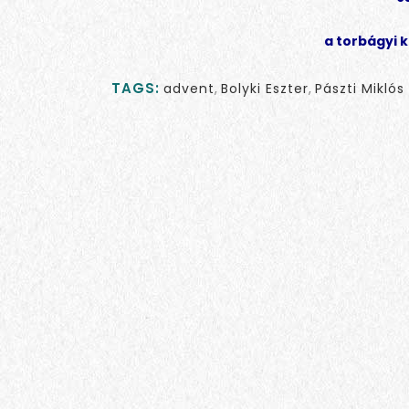
a torbágyi 
TAGS:
advent
,
Bolyki Eszter
,
Pászti Mikló