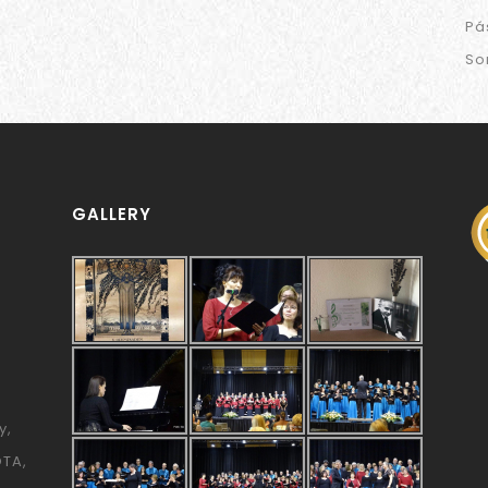
Pá
So
GALLERY
y
ÓTA