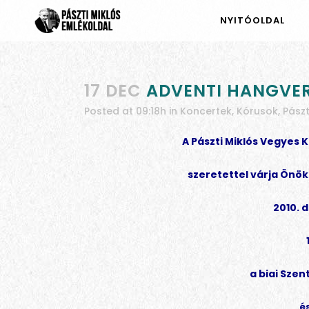
NYITÓOLDAL
17 DEC
ADVENTI HANGVERS
Posted at 09:18h
in
Koncertek
,
Kórusok
,
Pászt
A Pászti Miklós Vegyes K
szeretettel várja Önö
2010. 
a biai Sze
é