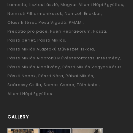
Lamento
Lisztes László
Magyar Állami Népi Együttes
Nemzeti Filharmonikusok
Nemzeti Énekkar
Olasz Intézet
Pesti Vigadó
PMAMI
Precatio pro pace
Pueri Hebraeorum
Pászti
Pászti bérlet
Pászti Miklós
Pászti Miklós ALapfokú Művészeti Iskola
Pászti Miklós Alapfokú Művészetoktatási Intézmény
Pászti Miklós Alapítvány
Pászti Miklós Vegyes Kórus
Pászti Napok
Pászti Nóra
Rábai Miklós
Saárossy Csilla
Somos Csaba
Tóth Antal
Állami Népi Együttes
GALLERY