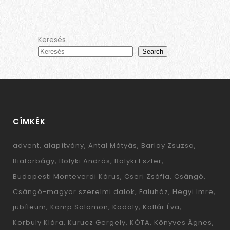
Keresés
Search
CÍMKÉK
advent
alapítvány
Antal Mátyás
Barlay Zsuzsa
Biatorbágy
Bolyki András
Bolyki Eszter
Budapesti Monteverdi Kórus
Cseri Zsófia
Csángó
Csángó-magyar szerelmi dalok
Faluház
Hegyi Imre
jubíleum
Kamp Salamon
Kodály
Kollár Éva
Korbuly Klára
Kurucz Gergely
KÓTA
Könyves Ágnes