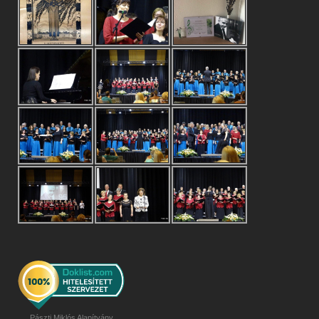
Pászti Miklós Alapítvány