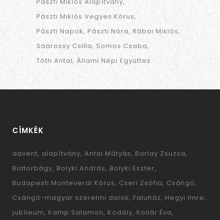
Pászti Miklós Alapítvány
Pászti Miklós Vegyes Kórus
Pászti Napok
Pászti Nóra
Rábai Miklós
Saárossy Csilla
Somos Csaba
Tóth Antal
Állami Népi Együttes
CÍMKÉK
advent
alapítvány
Antal Mátyás
Barlay Zsuzsa
Biatorbágy
Bolyki András
Bolyki Eszter
Budapesti Monteverdi Kórus
Cseri Zsófia
Csángó
Csángó-magyar szerelmi dalok
Faluház
Hegyi Imre
jubíleum
Kamp Salamon
Kodály
Kollár Éva