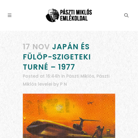
17 NOV
JAPÁN ÉS
FÜLÖP-SZIGETEKI
TURNÉ – 1977
Posted at 16:44h
in
Pászti Miklós
,
Pászti
Miklós levelei
by
P N