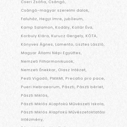
Cseri Zsófia
Csángó
Csángó-magyar szerelmi dalok
Faluház
Hegyi Imre
jubíleum
Kamp Salamon
Kodály
Kollár Éva
Korbuly Klára
Kurucz Gergely
KÓTA
Könyves Ágnes
Lamento
Lisztes László
Magyar Állami Népi Együttes
Nemzeti Filharmonikusok
Nemzeti Énekkar
Olasz Intézet
Pesti Vigadó
PMAMI
Precatio pro pace
Pueri Hebraeorum
Pászti
Pászti bérlet
Pászti Miklós
Pászti Miklós ALapfokú Művészeti Iskola
Pászti Miklós Alapfokú Művészetoktatási
Intézmény