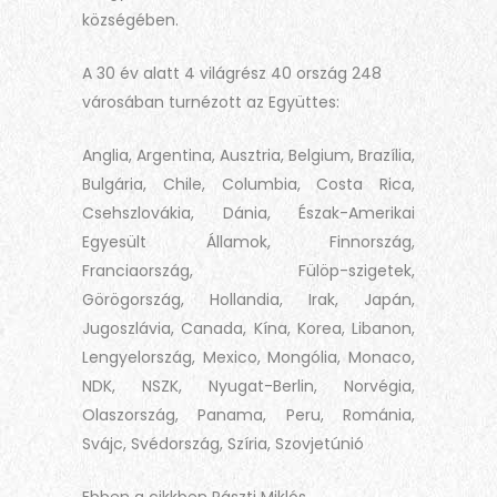
községében.
A 30 év alatt 4 világrész 40 ország 248
városában turnézott az Együttes:
Anglia, Argentina, Ausztria, Belgium, Brazília,
Bulgária, Chile, Columbia, Costa Rica,
Csehszlovákia, Dánia, Észak-Amerikai
Egyesült Államok, Finnország,
Franciaország, Fülöp-szigetek,
Görögország, Hollandia, Irak, Japán,
Jugoszlávia, Canada, Kína, Korea, Libanon,
Lengyelország, Mexico, Mongólia, Monaco,
NDK, NSZK, Nyugat-Berlin, Norvégia,
Olaszország, Panama, Peru, Románia,
Svájc, Svédország, Szíria, Szovjetúnió
Ebben a cikkben Pászti Miklós