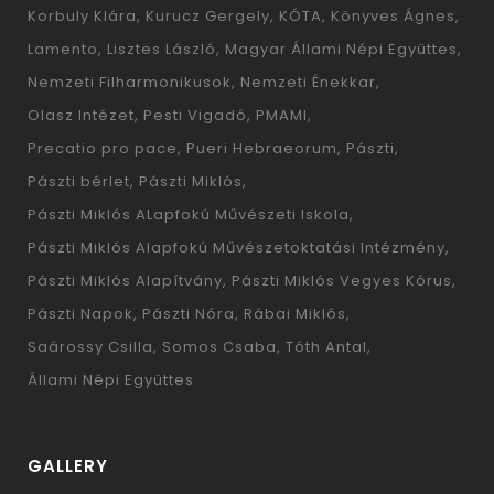
Korbuly Klára
Kurucz Gergely
KÓTA
Könyves Ágnes
Lamento
Lisztes László
Magyar Állami Népi Együttes
Nemzeti Filharmonikusok
Nemzeti Énekkar
Olasz Intézet
Pesti Vigadó
PMAMI
Precatio pro pace
Pueri Hebraeorum
Pászti
Pászti bérlet
Pászti Miklós
Pászti Miklós ALapfokú Művészeti Iskola
Pászti Miklós Alapfokú Művészetoktatási Intézmény
Pászti Miklós Alapítvány
Pászti Miklós Vegyes Kórus
Pászti Napok
Pászti Nóra
Rábai Miklós
Saárossy Csilla
Somos Csaba
Tóth Antal
Állami Népi Együttes
GALLERY