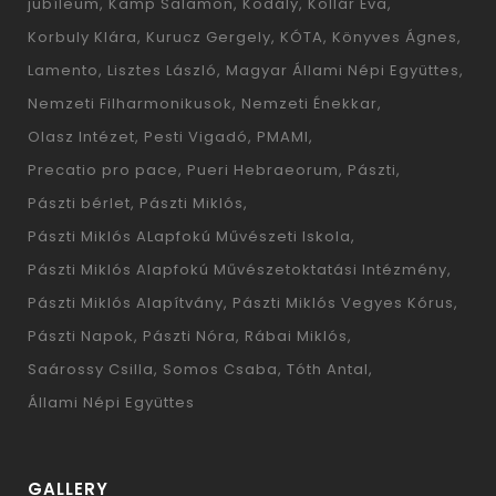
jubíleum
Kamp Salamon
Kodály
Kollár Éva
Korbuly Klára
Kurucz Gergely
KÓTA
Könyves Ágnes
Lamento
Lisztes László
Magyar Állami Népi Együttes
Nemzeti Filharmonikusok
Nemzeti Énekkar
Olasz Intézet
Pesti Vigadó
PMAMI
Precatio pro pace
Pueri Hebraeorum
Pászti
Pászti bérlet
Pászti Miklós
Pászti Miklós ALapfokú Művészeti Iskola
Pászti Miklós Alapfokú Művészetoktatási Intézmény
Pászti Miklós Alapítvány
Pászti Miklós Vegyes Kórus
Pászti Napok
Pászti Nóra
Rábai Miklós
Saárossy Csilla
Somos Csaba
Tóth Antal
Állami Népi Együttes
GALLERY