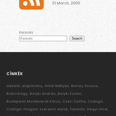
01 March, 2000
Keresés
Search
CÍMKÉK
advent
alapítvány
Antal Mátyás
Barlay Zsuzsa
Biatorbágy
Bolyki András
Bolyki Eszter
Budapesti Monteverdi Kórus
Cseri Zsófia
Csángó
Csángó-magyar szerelmi dalok
Faluház
Hegyi Imre