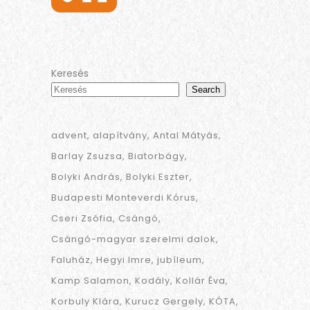
Keresés
Search
advent
alapítvány
Antal Mátyás
Barlay Zsuzsa
Biatorbágy
Bolyki András
Bolyki Eszter
Budapesti Monteverdi Kórus
Cseri Zsófia
Csángó
Csángó-magyar szerelmi dalok
Faluház
Hegyi Imre
jubíleum
Kamp Salamon
Kodály
Kollár Éva
Korbuly Klára
Kurucz Gergely
KÓTA