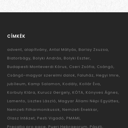
CÍMKÉK
advent
alapítvány
Antal Mátyás
Barlay Zsuzsa
Biatorbágy
Bolyki András
Bolyki Eszter
Budapesti Monteverdi Kórus
Cseri Zsófia
Csángó
Csángó-magyar szerelmi dalok
Faluház
Hegyi Imre
jubíleum
Kamp Salamon
Kodály
Kollár Éva
Korbuly Klára
Kurucz Gergely
KÓTA
Könyves Ágnes
Lamento
Lisztes László
Magyar Állami Népi Együttes
Nemzeti Filharmonikusok
Nemzeti Énekkar
Olasz Intézet
Pesti Vigadó
PMAMI
Precatio pro pace
Pueri Hebraeorum
Pászti