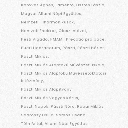
Könyves Ágnes
Lamento
Lisztes László
Magyar Állami Népi Együttes
Nemzeti Filharmonikusok
Nemzeti Énekkar
Olasz Intézet
Pesti Vigadó
PMAMI
Precatio pro pace
Pueri Hebraeorum
Pászti
Pászti bérlet
Pászti Miklós
Pászti Miklós ALapfokú Művészeti Iskola
Pászti Miklós Alapfokú Művészetoktatási
Intézmény
Pászti Miklós Alapítvány
Pászti Miklós Vegyes Kórus
Pászti Napok
Pászti Nóra
Rábai Miklós
Saárossy Csilla
Somos Csaba
Tóth Antal
Állami Népi Együttes