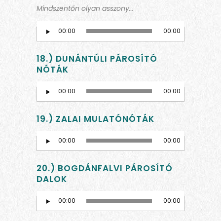
Mindszentőn olyan asszony…
00:00
00:00
Audio
Player
18.) DUNÁNTÚLI PÁROSÍTÓ
NÓTÁK
Audio
00:00
00:00
Player
19.) ZALAI MULATÓNÓTÁK
Audio
00:00
00:00
Player
20.) BOGDÁNFALVI PÁROSÍTÓ
DALOK
Audio
00:00
00:00
Player