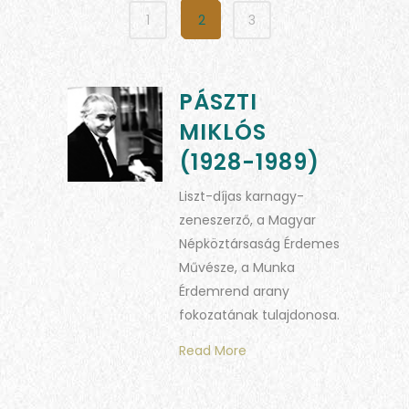
1
2
3
PÁSZTI
MIKLÓS
(1928-1989)
Liszt-díjas karnagy-
zeneszerző, a Magyar
Népköztársaság Érdemes
Művésze, a Munka
Érdemrend arany
fokozatának tulajdonosa.
Read More