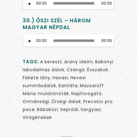
00:00
00:00
Player
30.) ŐSZI SZÉL – HÁROM
MAGYAR NÉPDAL
Audio
00:00
00:00
Player
TAGS:
A kereszt
,
Arany ideim
,
Bakonyi
lakodalmas dalok
,
Csángó
,
Évszakok
,
Fekete lány
,
Havasi
,
Hevesi
summásdalok
,
Kantáta
,
Mazsaroff
Mária
,
mulatónóták
,
Naphivogató
,
Ormánsági
,
Őrségi dalok
,
Precatio pro
pace
,
Rábaközi
,
Seprődi
,
Vargyasi
,
Virágénekek