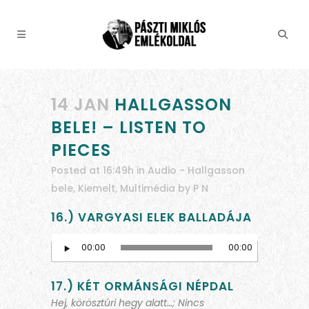
14 JAN
HALLGASSON
BELE! – LISTEN TO
PIECES
Posted at 16:49h
in
Audio - Hallgasson
bele
,
Kiemelt
,
Multimédia
by
P N
16.) VARGYASI ELEK BALLADÁJA
Audio
00:00
00:00
Player
17.) KÉT ORMÁNSÁGI NÉPDAL
Hej, körösztúri hegy alatt…; Nincs