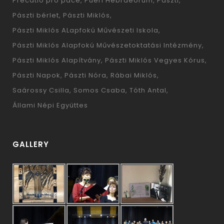
Precatio pro pace
Pueri Hebraeorum
Pászti
Pászti bérlet
Pászti Miklós
Pászti Miklós ALapfokú Művészeti Iskola
Pászti Miklós Alapfokú Művészetoktatási Intézmény
Pászti Miklós Alapítvány
Pászti Miklós Vegyes Kórus
Pászti Napok
Pászti Nóra
Rábai Miklós
Saárossy Csilla
Somos Csaba
Tóth Antal
Állami Népi Együttes
GALLERY