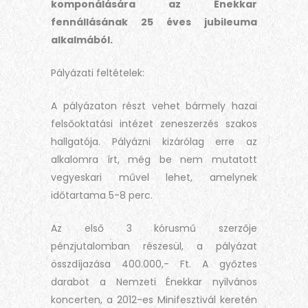
komponálására az Énekkar
fennállásának 25 éves jubileuma
alkalmából.
Pályázati feltételek:
A pályázaton részt vehet bármely hazai
felsőoktatási intézet zeneszerzés szakos
hallgatója. Pályázni kizárólag erre az
alkalomra írt, még be nem mutatott
vegyeskari művel lehet, amelynek
időtartama 5-8 perc.
Az első 3 kórusmű szerzője
pénzjutalomban részesül, a pályázat
összdíjazása 400.000,- Ft. A győztes
darabot a Nemzeti Énekkar nyilvános
koncerten, a 2012-es Minifesztivál keretén