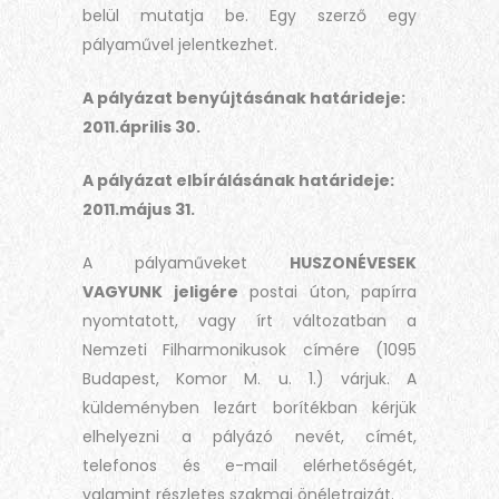
belül mutatja be. Egy szerző egy
pályaművel jelentkezhet.
A pályázat benyújtásának határideje:
2011.április 30.
A pályázat elbírálásának határideje:
2011.május 31.
A pályaműveket
HUSZONÉVESEK
VAGYUNK jeligére
postai úton, papírra
nyomtatott, vagy írt változatban a
Nemzeti Filharmonikusok címére (1095
Budapest, Komor M. u. 1.) várjuk. A
küldeményben lezárt borítékban kérjük
elhelyezni a pályázó nevét, címét,
telefonos és e-mail elérhetőségét,
valamint részletes szakmai önéletrajzát.