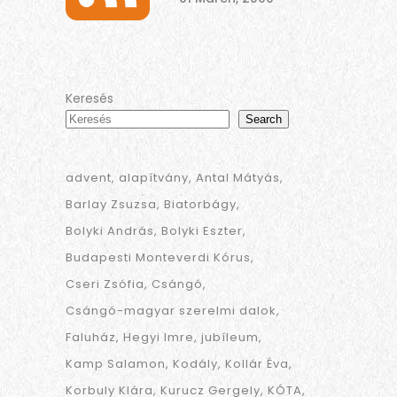
Keresés
Search
advent
alapítvány
Antal Mátyás
Barlay Zsuzsa
Biatorbágy
Bolyki András
Bolyki Eszter
Budapesti Monteverdi Kórus
Cseri Zsófia
Csángó
Csángó-magyar szerelmi dalok
Faluház
Hegyi Imre
jubíleum
Kamp Salamon
Kodály
Kollár Éva
Korbuly Klára
Kurucz Gergely
KÓTA