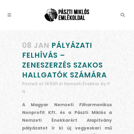
08 JAN
PÁLYÁZATI
FELHÍVÁS –
ZENESZERZÉS SZAKOS
HALLGATÓK SZÁMÁRA
Posted at 14:50h
in
Nemzeti Énekkar
by
P
N
A Magyar Nemzeti Filharmonikus
Nonprofit Kft.
és a
Pászti Miklós a
Nemzeti Énekkarért Alapítvány
pályázatot ír ki új vegyeskari mű