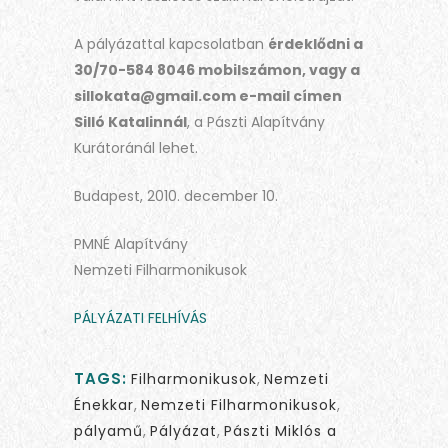
A pályázattal kapcsolatban
érdeklődni a
30/70-584 8046 mobilszámon, vagy a
sillokata@gmail.com
e-mail címen
Silló Katalinnál
, a Pászti Alapítvány
Kurátoránál lehet.
Budapest, 2010. december 10.
PMNÉ Alapítvány
Nemzeti Filharmonikusok
PÁLYÁZATI FELHÍVÁS
TAGS:
Filharmonikusok
,
Nemzeti
Énekkar
,
Nemzeti Filharmonikusok
,
pályamű
,
Pályázat
,
Pászti Miklós a