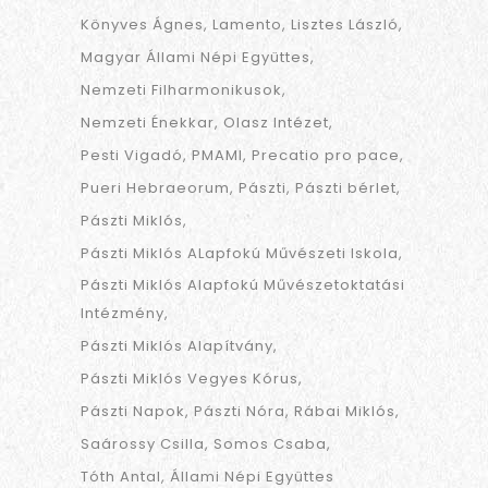
Könyves Ágnes
Lamento
Lisztes László
Magyar Állami Népi Együttes
Nemzeti Filharmonikusok
Nemzeti Énekkar
Olasz Intézet
Pesti Vigadó
PMAMI
Precatio pro pace
Pueri Hebraeorum
Pászti
Pászti bérlet
Pászti Miklós
Pászti Miklós ALapfokú Művészeti Iskola
Pászti Miklós Alapfokú Művészetoktatási
Intézmény
Pászti Miklós Alapítvány
Pászti Miklós Vegyes Kórus
Pászti Napok
Pászti Nóra
Rábai Miklós
Saárossy Csilla
Somos Csaba
Tóth Antal
Állami Népi Együttes