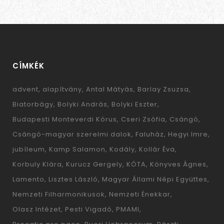
CÍMKÉK
advent
alapítvány
Antal Mátyás
Barlay Zsuzsa
Biatorbágy
Bolyki András
Bolyki Eszter
Budapesti Monteverdi Kórus
Cseri Zsófia
Csángó
Csángó-magyar szerelmi dalok
Faluház
Hegyi Imre
jubíleum
Kamp Salamon
Kodály
Kollár Éva
Korbuly Klára
Kurucz Gergely
KÓTA
Könyves Ágnes
Lamento
Lisztes László
Magyar Állami Népi Együttes
Nemzeti Filharmonikusok
Nemzeti Énekkar
Olasz Intézet
Pesti Vigadó
PMAMI