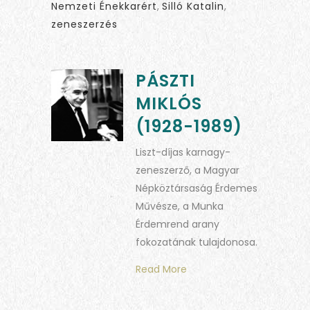
Nemzeti Énekkarért
,
Silló Katalin
,
zeneszerzés
PÁSZTI
MIKLÓS
(1928-1989)
Liszt-díjas karnagy-
zeneszerző, a Magyar
Népköztársaság Érdemes
Művésze, a Munka
Érdemrend arany
fokozatának tulajdonosa.
Read More