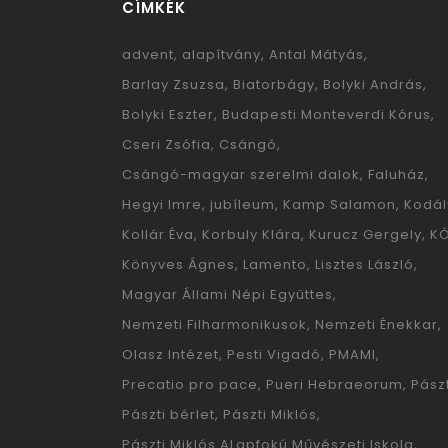
CÍMKÉK
advent
alapítvány
Antal Mátyás
Barlay Zsuzsa
Biatorbágy
Bolyki András
Bolyki Eszter
Budapesti Monteverdi Kórus
Cseri Zsófia
Csángó
Csángó-magyar szerelmi dalok
Faluház
Hegyi Imre
jubíleum
Kamp Salamon
Kodál
Kollár Éva
Korbuly Klára
Kurucz Gergely
K
Könyves Ágnes
Lamento
Lisztes László
Magyar Állami Népi Együttes
Nemzeti Filharmonikusok
Nemzeti Énekkar
Olasz Intézet
Pesti Vigadó
PMAMI
Precatio pro pace
Pueri Hebraeorum
Pászt
Pászti bérlet
Pászti Miklós
Pászti Miklós ALapfokú Művészeti Iskola