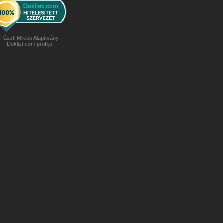
Pászti Miklós Alapítvány
Doklist.com profilja