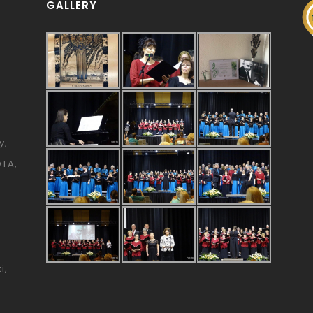
GALLERY
y
ÓTA
i