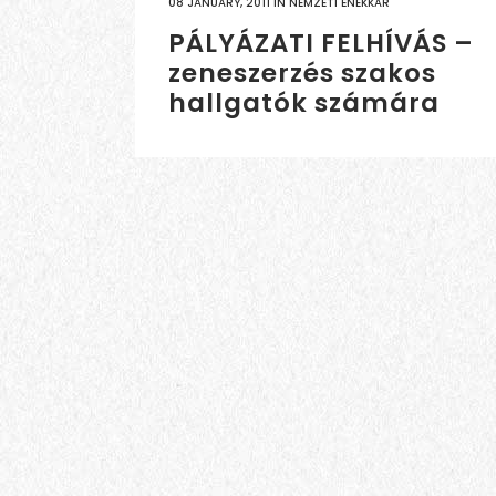
08 JANUARY, 2011
IN
NEMZETI ÉNEKKAR
PÁLYÁZATI FELHÍVÁS –
zeneszerzés szakos
hallgatók számára