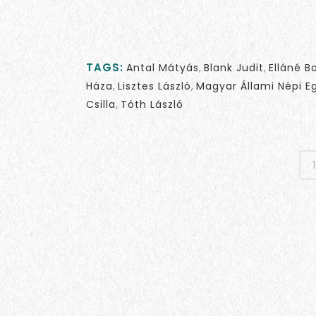
TAGS:
Antal Mátyás
,
Blank Judit
,
Elláné B
Háza
,
Lisztes László
,
Magyar Állami Népi E
Csilla
,
Tóth László
1