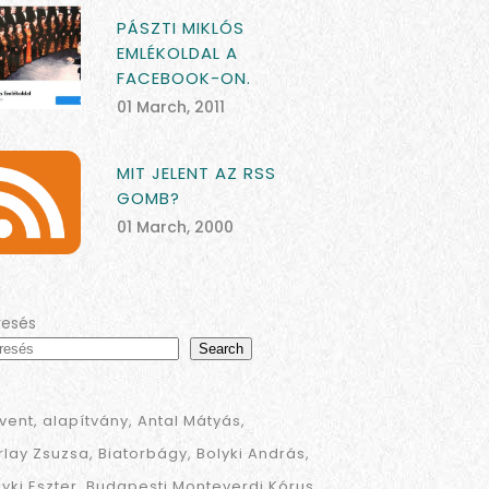
PÁSZTI MIKLÓS
EMLÉKOLDAL A
FACEBOOK-ON.
01 March, 2011
MIT JELENT AZ RSS
GOMB?
01 March, 2000
resés
Search
vent
alapítvány
Antal Mátyás
rlay Zsuzsa
Biatorbágy
Bolyki András
lyki Eszter
Budapesti Monteverdi Kórus