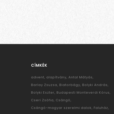
CÍMKÉK
advent
alapítvány
Antal Mátyás
Barlay Zsuzsa
Biatorbágy
Bolyki András
Bolyki Eszter
Budapesti Monteverdi Kórus
Cseri Zsófia
Csángó
Csángó-magyar szerelmi dalok
Faluház