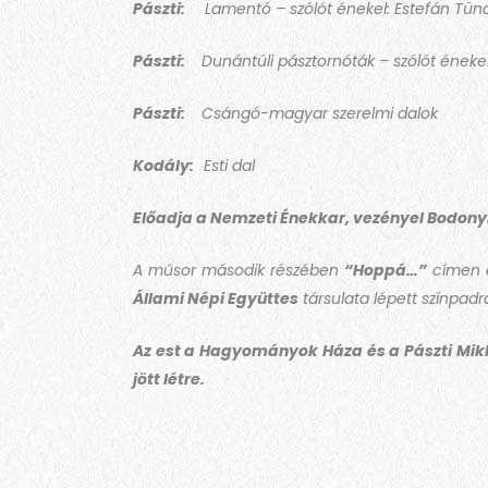
Pászti:
Lamentó – szólót énekel: Estefán Tün
Pászti:
Dunántúli pásztornóták – szólót énekel: 
Pászti:
Csángó-magyar szerelmi dalok
Kodály:
Esti dal
Előadja a Nemzeti Énekkar, vezényel Bodonyi
A műsor második részében
“Hoppá…”
címen az
Állami Népi Együttes
társulata lépett színpadr
Az est a Hagyományok Háza és a Pászti Mik
jött létre.