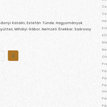
Cs
Cs
He
odonyi Katalin
,
Estefán Tünde
,
Hagyományok
Ko
gyüttes
,
Mihályi Gábor
,
Nemzeti Énekkar
,
Saárossy
KÓ
Ma
Ne
2
Ol
Pr
Pá
Pá
Pá
In
Pá
Pá