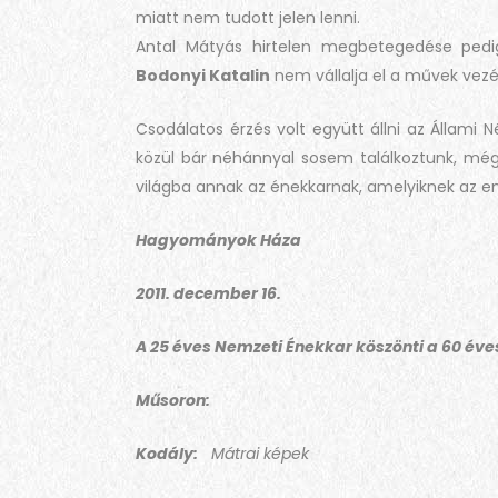
miatt nem tudott jelen lenni.
Antal Mátyás hirtelen megbetegedése pedi
Bodonyi Katalin
nem vállalja el a művek vezé
Csodálatos érzés volt együtt állni az Állami N
közül bár néhánnyal sosem találkoztunk, mégi
világba annak az énekkarnak, amelyiknek az e
Hagyományok Háza
2011. december 16.
A 25 éves Nemzeti Énekkar köszönti a 60 éve
Műsoron:
Kodály:
Mátrai képek