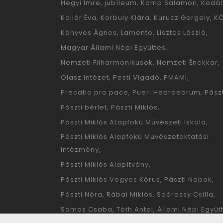
Hegyi Imre
jubíleum
Kamp Salamon
Kodál
Kollár Éva
Korbuly Klára
Kurucz Gergely
K
Könyves Ágnes
Lamento
Lisztes László
Magyar Állami Népi Együttes
Nemzeti Filharmonikusok
Nemzeti Énekkar
Olasz Intézet
Pesti Vigadó
PMAMI
Precatio pro pace
Pueri Hebraeorum
Pászt
Pászti bérlet
Pászti Miklós
Pászti Miklós ALapfokú Művészeti Iskola
Pászti Miklós Alapfokú Művészetoktatási
Intézmény
Pászti Miklós Alapítvány
Pászti Miklós Vegyes Kórus
Pászti Napok
Pászti Nóra
Rábai Miklós
Saárossy Csilla
Somos Csaba
Tóth Antal
Állami Népi Együt