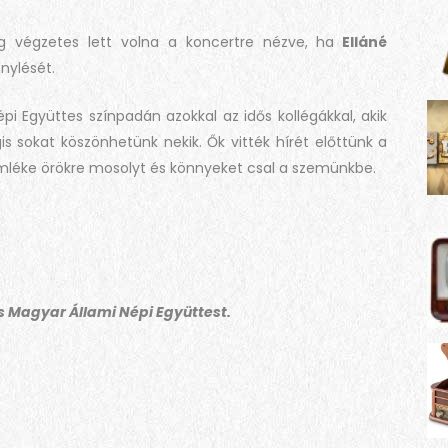
g végzetes lett volna a koncertre nézve, ha
Elláné
nylését.
épi Együttes színpadán azokkal az idős kollégákkal, akik
s sokat köszönhetünk nekik. Ők vitték hírét előttünk a
mléke örökre mosolyt és könnyeket csal a szemünkbe.
s Magyar Állami Népi Együttest.