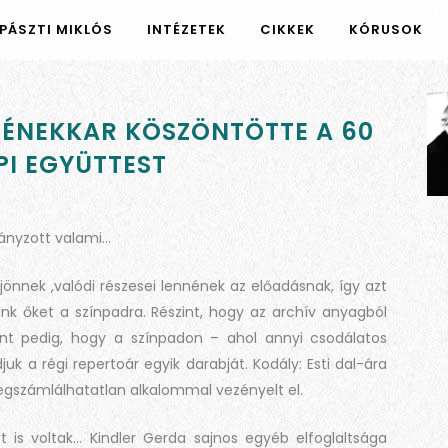
PÁSZTI MIKLÓS
INTÉZETEK
CIKKEK
KÓRUSOK
I ÉNEKKAR KÖSZÖNTÖTTE A 60
PI EGYÜTTEST
iányzott valami…
ljönnek ,valódi részesei lennének az előadásnak, így azt
ánk őket a színpadra. Részint, hogy az archív anyagból
int pedig, hogy a színpadon – ahol annyi csodálatos
 a régi repertoár egyik darabját. Kodály: Esti dal-ára
egszámlálhatatlan alkalommal vezényelt el.
 is voltak… Kindler Gerda sajnos egyéb elfoglaltsága