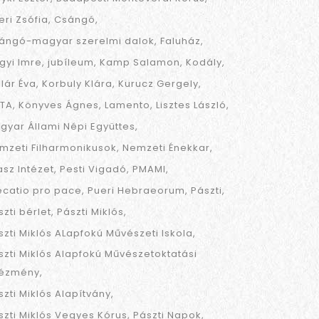
eri Zsófia
Csángó
ángó-magyar szerelmi dalok
Faluház
gyi Imre
jubíleum
Kamp Salamon
Kodály
llár Éva
Korbuly Klára
Kurucz Gergely
TA
Könyves Ágnes
Lamento
Lisztes László
gyar Állami Népi Együttes
mzeti Filharmonikusok
Nemzeti Énekkar
asz Intézet
Pesti Vigadó
PMAMI
ecatio pro pace
Pueri Hebraeorum
Pászti
szti bérlet
Pászti Miklós
szti Miklós ALapfokú Művészeti Iskola
szti Miklós Alapfokú Művészetoktatási
tézmény
szti Miklós Alapítvány
szti Miklós Vegyes Kórus
Pászti Napok