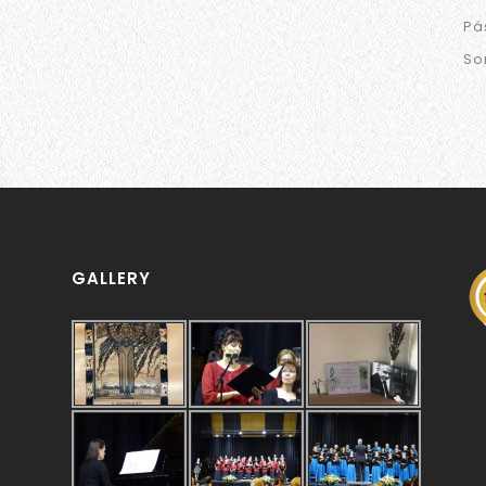
Pá
So
GALLERY