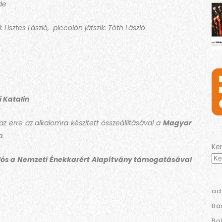
de
Lisztes László, piccolón játszik: Tóth László
 Katalin
 erre az alkalomra készített összeállításával a
Magyar
a.
Ke
lós a Nemzeti Énekkarért Alapítvány támogatásával
ad
Ba
Bo