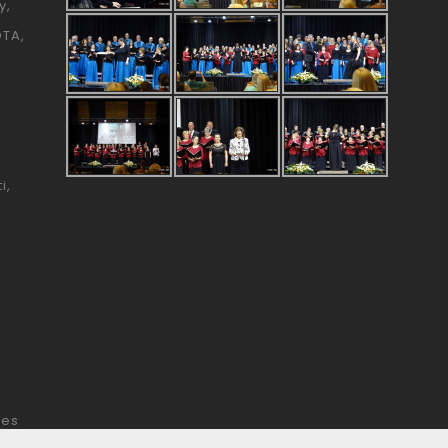
y
ÓTA
i
tes