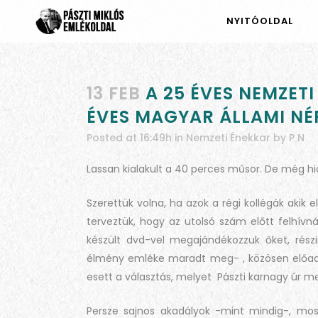
NYITÓOLDAL
13 FEB
A 25 ÉVES NEMZET
ÉVES MAGYAR ÁLLAMI NÉ
Posted at 16:49h
in
Nemzeti Énekkar
by
P N
Lassan kialakult a 40 perces műsor. De még h
Szerettük volna, ha azok a régi kollégák akik e
terveztük, hogy az utolsó szám előtt felhívn
készült dvd-vel megajándékozzuk őket, rész
élmény emléke maradt meg- , közösen előadjuk
esett a választás, melyet Pászti karnagy úr m
Persze sajnos akadályok -mint mindig-, most