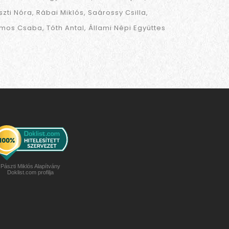
szti Nóra
Rábai Miklós
Saárossy Csilla
mos Csaba
Tóth Antal
Állami Népi Együttes
Pászti Miklós Alapítvány
Doklist.com profilja