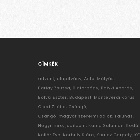
CÍMKÉK
advent
alapítvány
Antal Mátyás
Barlay Zsuzsa
Biatorbágy
Bolyki András
Bolyki Eszter
Budapesti Monteverdi Kórus
Cseri Zsófia
Csángó
Csángó-magyar szerelmi dalok
Faluház
Hegyi Imre
jubíleum
Kamp Salamon
Kodál
Kollár Éva
Korbuly Klára
Kurucz Gergely
K