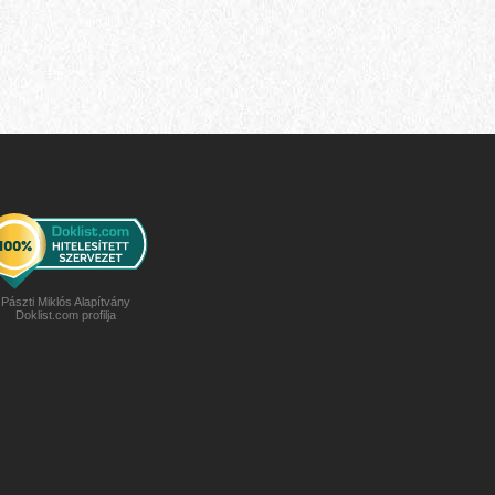
Pászti Miklós Alapítvány
Doklist.com profilja