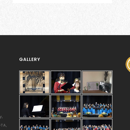
GALLERY
y
ÓTA