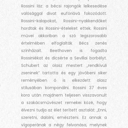
Rossini láz: a bécsi rajongók lelkesedése
valósággal divat eufóriává fokozódott.
Rossini-kalapokat, Rossini-nyakkendőket
hordtak és Rossini-ételeket ettek. Rossini
művei akkoriban a szó legszorosabb
értelmében elfoglalták Bécs zenés
színházait. Beethoven is fogadta
Rossiniékat és dicsérte a Sevillai borbélyt.
Schubert az olasz mestert „rendkívüli
zseninek” tartotta és egy jövőbeni siker
reményében ő is elkezdett olasz
stílusában komponálni. Rossini 37 éves
kora után majdnem teljesen visszavonult
a szakácsművészet remekei közé, hogy
élvezni tudja az élet terített asztalát: „Enni,
szeretni, dalolni, emészteni. Ez annak a
vígoperának a négy felvonása, melynek