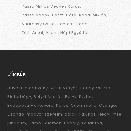
Pászti Miklós Vegyes Kórus
Pászti Napok
Pászti Nóra
Rábai Miklós
Saárossy Csilla
Somos Csaba
Tóth Antal
Állami Népi Együttes
CÍMKÉK
advent
alapítvány
Antal Mátyás
Barlay Zsuzsa
Biatorbágy
Bolyki András
Bolyki Eszter
Budapesti Monteverdi Kórus
Cseri Zsófia
Csángó
Csángó-magyar szerelmi dalok
Faluház
Hegyi Imre
jubíleum
Kamp Salamon
Kodály
Kollár Éva