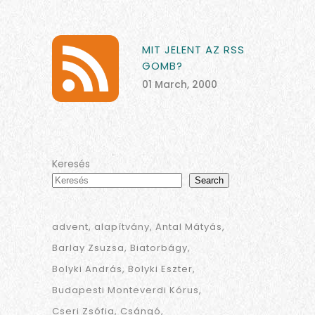
MIT JELENT AZ RSS
GOMB?
01 March, 2000
Keresés
Search
advent
alapítvány
Antal Mátyás
Barlay Zsuzsa
Biatorbágy
Bolyki András
Bolyki Eszter
Budapesti Monteverdi Kórus
Cseri Zsófia
Csángó