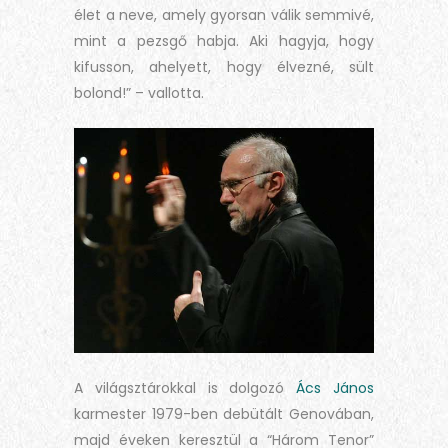
élet a neve, amely gyorsan válik semmivé,
mint a pezsgő habja. Aki hagyja, hogy
kifusson, ahelyett, hogy élvezné, sült
bolond!” – vallotta.
A világsztárokkal is dolgozó
Ács János
karmester 1979-ben debütált Genovában,
majd éveken keresztül a “Három Tenor”