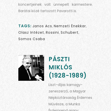
koncertjeinek volt ünnepelt karmestere.
Barátai közé tartozott Pavarotti is.
TAGS:
Janos Acs
,
Nemzeti Énekkar
,
Olasz Intézet
,
Rossini
,
Schubert
,
Somos Csaba
PÁSZTI
MIKLÓS
(1928-1989)
Liszt-díjas karnagy-
zeneszerző, a Magyar
Népköztársaság Érdemes
Művésze, a Munka
Érdemrend arany