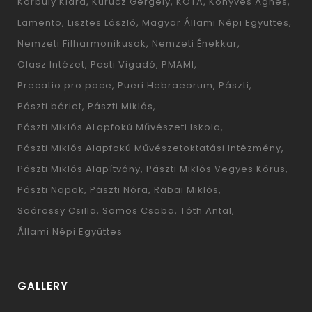
Korbuly Klára
Kurucz Gergely
KÓTA
Könyves Ágnes
Lamento
Lisztes László
Magyar Állami Népi Együttes
Nemzeti Filharmonikusok
Nemzeti Énekkar
Olasz Intézet
Pesti Vigadó
PMAMI
Precatio pro pace
Pueri Hebraeorum
Pászti
Pászti bérlet
Pászti Miklós
Pászti Miklós ALapfokú Művészeti Iskola
Pászti Miklós Alapfokú Művészetoktatási Intézmény
Pászti Miklós Alapítvány
Pászti Miklós Vegyes Kórus
Pászti Napok
Pászti Nóra
Rábai Miklós
Saárossy Csilla
Somos Csaba
Tóth Antal
Állami Népi Együttes
GALLERY