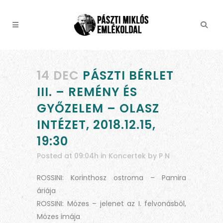
14 DEC
PÁSZTI BÉRLET
III. – REMÉNY ÉS
GYŐZELEM – OLASZ
INTÉZET, 2018.12.15,
19:30
Posted at 09:04h
in
Koncertek
by
P N
ROSSINI: Korinthosz ostroma – Pamira
áriája
ROSSINI: Mózes – jelenet az I. felvonásból,
Mózes imája