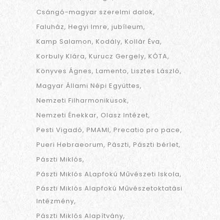
Csángó-magyar szerelmi dalok
Faluház
Hegyi Imre
jubíleum
Kamp Salamon
Kodály
Kollár Éva
Korbuly Klára
Kurucz Gergely
KÓTA
Könyves Ágnes
Lamento
Lisztes László
Magyar Állami Népi Együttes
Nemzeti Filharmonikusok
Nemzeti Énekkar
Olasz Intézet
Pesti Vigadó
PMAMI
Precatio pro pace
Pueri Hebraeorum
Pászti
Pászti bérlet
Pászti Miklós
Pászti Miklós ALapfokú Művészeti Iskola
Pászti Miklós Alapfokú Művészetoktatási
Intézmény
Pászti Miklós Alapítvány