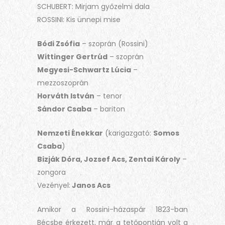
SCHUBERT: Mirjam győzelmi dala
ROSSINI: Kis ünnepi mise
Bódi Zsófia
– szoprán (Rossini)
Wittinger Gertrúd
– szoprán
Megyesi-Schwartz Lúcia
–
mezzoszoprán
Horváth István
– tenor
Sándor Csaba
– bariton
Nemzeti Énekkar
(karigazgató:
Somos
Csaba
)
Bizják Dóra, Jozsef Acs, Zentai Károly
–
zongora
Vezényel:
Janos Acs
Amikor a Rossini-házaspár 1823-ban
Bécsbe érkezett, már a tetőpontján volt a