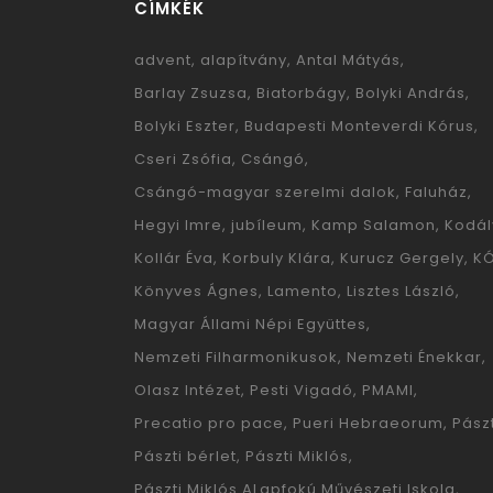
CÍMKÉK
advent
alapítvány
Antal Mátyás
Barlay Zsuzsa
Biatorbágy
Bolyki András
Bolyki Eszter
Budapesti Monteverdi Kórus
Cseri Zsófia
Csángó
Csángó-magyar szerelmi dalok
Faluház
Hegyi Imre
jubíleum
Kamp Salamon
Kodál
Kollár Éva
Korbuly Klára
Kurucz Gergely
K
Könyves Ágnes
Lamento
Lisztes László
Magyar Állami Népi Együttes
Nemzeti Filharmonikusok
Nemzeti Énekkar
Olasz Intézet
Pesti Vigadó
PMAMI
Precatio pro pace
Pueri Hebraeorum
Pászt
Pászti bérlet
Pászti Miklós
Pászti Miklós ALapfokú Művészeti Iskola