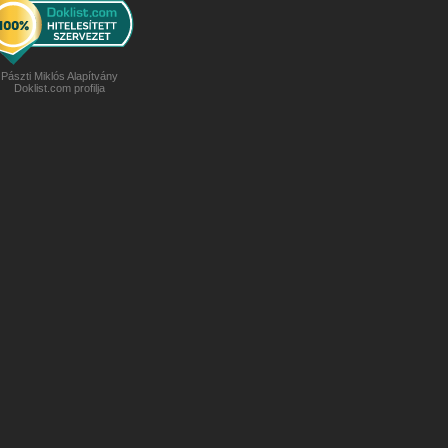
Pászti Miklós Alapítvány
Doklist.com profilja