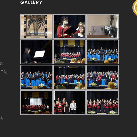
GALLERY
y
ÓTA
i