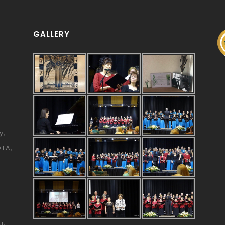
GALLERY
y
ÓTA
i