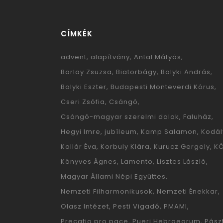
CÍMKÉK
advent
alapítvány
Antal Mátyás
Barlay Zsuzsa
Biatorbágy
Bolyki András
Bolyki Eszter
Budapesti Monteverdi Kórus
Cseri Zsófia
Csángó
Csángó-magyar szerelmi dalok
Faluház
Hegyi Imre
jubíleum
Kamp Salamon
Kodál
Kollár Éva
Korbuly Klára
Kurucz Gergely
K
Könyves Ágnes
Lamento
Lisztes László
Magyar Állami Népi Együttes
Nemzeti Filharmonikusok
Nemzeti Énekkar
Olasz Intézet
Pesti Vigadó
PMAMI
Precatio pro pace
Pueri Hebraeorum
Pászt