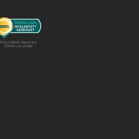
Pászti Miklós Alapítvány
Doklist.com profilja