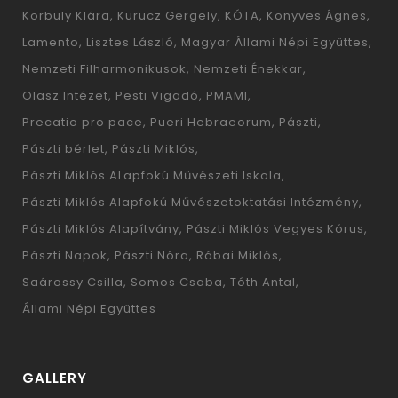
Korbuly Klára
Kurucz Gergely
KÓTA
Könyves Ágnes
Lamento
Lisztes László
Magyar Állami Népi Együttes
Nemzeti Filharmonikusok
Nemzeti Énekkar
Olasz Intézet
Pesti Vigadó
PMAMI
Precatio pro pace
Pueri Hebraeorum
Pászti
Pászti bérlet
Pászti Miklós
Pászti Miklós ALapfokú Művészeti Iskola
Pászti Miklós Alapfokú Művészetoktatási Intézmény
Pászti Miklós Alapítvány
Pászti Miklós Vegyes Kórus
Pászti Napok
Pászti Nóra
Rábai Miklós
Saárossy Csilla
Somos Csaba
Tóth Antal
Állami Népi Együttes
GALLERY