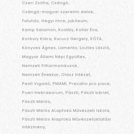
Cseri Zsófia
Csángó
Csángó-magyar szerelmi dalok
Faluház
Hegyi Imre
jubíleum
Kamp Salamon
Kodály
Kollár Éva
Korbuly Klára
Kurucz Gergely
KÓTA
Könyves Ágnes
Lamento
Lisztes László
Magyar Állami Népi Együttes
Nemzeti Filharmonikusok
Nemzeti Énekkar
Olasz Intézet
Pesti Vigadó
PMAMI
Precatio pro pace
Pueri Hebraeorum
Pászti
Pászti bérlet
Pászti Miklós
Pászti Miklós ALapfokú Művészeti Iskola
Pászti Miklós Alapfokú Művészetoktatási
Intézmény