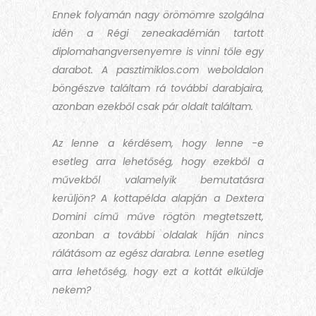
Ennek folyamán nagy örömömre szolgálna
idén a Régi zeneakadémián tartott
diplomahangversenyemre is vinni tőle egy
darabot. A pasztimiklos.com weboldalon
böngészve találtam rá további darabjaira,
azonban ezekből csak pár oldalt találtam.
Az lenne a kérdésem, hogy lenne -e
esetleg arra lehetőség, hogy ezekből a
művekből valamelyik bemutatásra
kerüljön? A kottapélda alapján a Dextera
Domini című műve rögtön megtetszett,
azonban a további oldalak híján nincs
rálátásom az egész darabra. Lenne esetleg
arra lehetőség, hogy ezt a kottát elküldje
nekem?