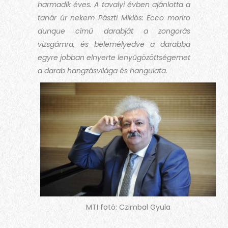
harmadik éves. A tavalyi évben ajánlotta a
tanár úr nekem Pászti Miklós: Ecco moriro
dunque című darabját a zongorás
vizsgámra, és belemélyedve a darabba
egyre jobban elnyerte lenyűgözöttségemet
a darab hangzásvilága és hangulata.
MTI fotó: Czimbal Gyula