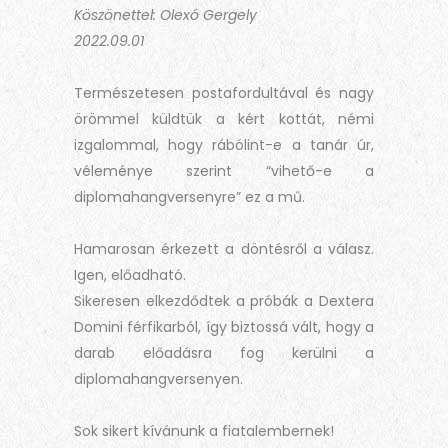
Köszönettel: Olexó Gergely
2022.09.01
Természetesen postafordultával és nagy
örömmel küldtük a kért kottát, némi
izgalommal, hogy rábólint-e a tanár úr,
véleménye szerint “vihető-e a
diplomahangversenyre” ez a mű.
Hamarosan érkezett a döntésről a válasz.
Igen, előadható.
Sikeresen elkezdődtek a próbák a Dextera
Domini férfikarból, így biztossá vált, hogy a
darab előadásra fog kerülni a
diplomahangversenyen.
Sok sikert kívánunk a fiatalembernek!