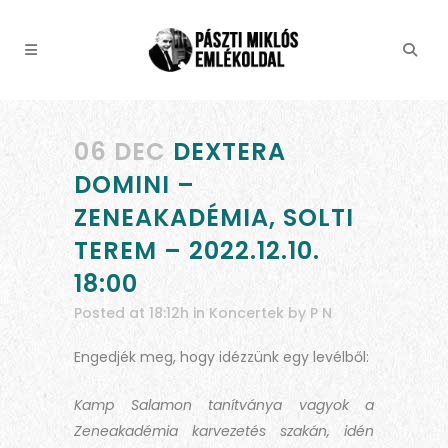
06 DEC
DEXTERA
DOMINI –
ZENEAKADÉMIA, SOLTI
TEREM – 2022.12.10.
18:00
Posted at 18:12h
in
Koncertek
by
P N
Engedjék meg, hogy idézzünk egy levélből:
Kamp Salamon tanítványa vagyok a
Zeneakadémia karvezetés szakán, idén