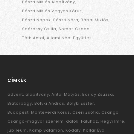
Pászti Miklós Alapítvány
Pászti Miklós Vegyes Kórus
Pászti Napok
Pászti Nóra
Rábai Miklós
Saárossy Csilla
Somos Csaba
Tóth Antal
Állami Népi Együttes
CÍMKÉK
advent
alapítvány
Antal Mátyás
Barlay Zsuzsa
Biatorbágy
Bolyki András
Bolyki Eszter
Budapesti Monteverdi Kórus
Cseri Zsófia
Csángó
Csángó-magyar szerelmi dalok
Faluház
Hegyi Imre
jubíleum
Kamp Salamon
Kodály
Kollár Éva