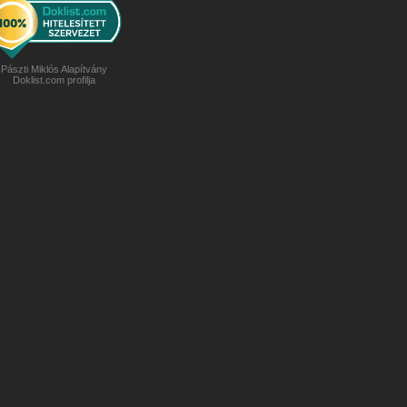
Pászti Miklós Alapítvány
Doklist.com profilja