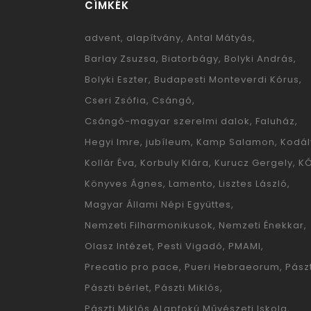
CÍMKÉK
advent
alapítvány
Antal Mátyás
Barlay Zsuzsa
Biatorbágy
Bolyki András
Bolyki Eszter
Budapesti Monteverdi Kórus
Cseri Zsófia
Csángó
Csángó-magyar szerelmi dalok
Faluház
Hegyi Imre
jubíleum
Kamp Salamon
Kodál
Kollár Éva
Korbuly Klára
Kurucz Gergely
K
Könyves Ágnes
Lamento
Lisztes László
Magyar Állami Népi Együttes
Nemzeti Filharmonikusok
Nemzeti Énekkar
Olasz Intézet
Pesti Vigadó
PMAMI
Precatio pro pace
Pueri Hebraeorum
Pászt
Pászti bérlet
Pászti Miklós
Pászti Miklós ALapfokú Művészeti Iskola