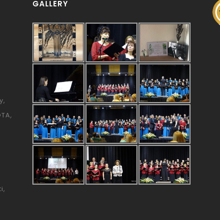
GALLERY
y
ÓTA
i